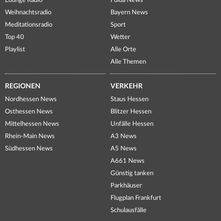
Lounge Radio
Fulda News
Weihnachtsradio
Bayern News
Meditationsradio
Sport
Top 40
Wetter
Playlist
Alle Orte
Alle Themen
REGIONEN
VERKEHR
Nordhessen News
Staus Hessen
Osthessen News
Blitzer Hessen
Mittelhessen News
Unfälle Hessen
Rhein-Main News
A3 News
Südhessen News
A5 News
A661 News
Günstig tanken
Parkhäuser
Flugplan Frankfurt
Schulausfälle