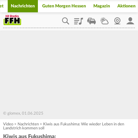
et
Nachrichten
Guten Morgen Hessen
Magazin
Aktionen
Playlist
Staupilot
Wetter
Webcam
Mein
© glomex, 01.06.2025
Video
>
Nachrichten
>
Kiwis aus Fukushima: Wie wieder Leben in den
Landstrich kommen soll
Kiwis aus Fukushima: