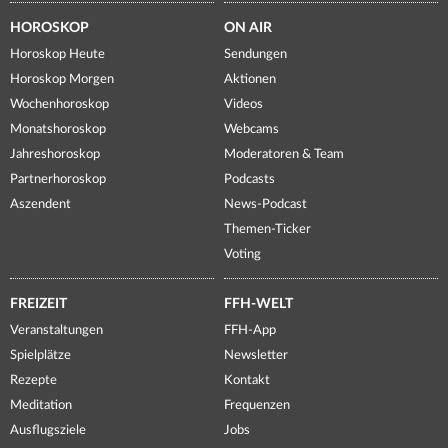
HOROSKOP
ON AIR
Horoskop Heute
Sendungen
Horoskop Morgen
Aktionen
Wochenhoroskop
Videos
Monatshoroskop
Webcams
Jahreshoroskop
Moderatoren & Team
Partnerhoroskop
Podcasts
Aszendent
News-Podcast
Themen-Ticker
Voting
FREIZEIT
FFH-WELT
Veranstaltungen
FFH-App
Spielplätze
Newsletter
Rezepte
Kontakt
Meditation
Frequenzen
Ausflugsziele
Jobs