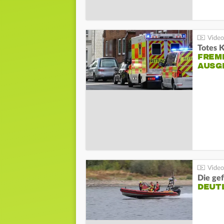
Totes 
FREM
AUSG
Die gef
DEUT