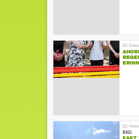
AHOR
REGE
ERIN
BEIM 
RKI:
FAST 