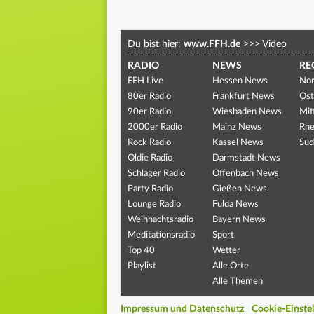
Du bist hier:
www.FFH.de
>>>
Video
RADIO
NEWS
RE
FFH Live
Hessen News
Nor
80er Radio
Frankfurt News
Ost
90er Radio
Wiesbaden News
Mit
2000er Radio
Mainz News
Rhe
Rock Radio
Kassel News
Süd
Oldie Radio
Darmstadt News
Schlager Radio
Offenbach News
Party Radio
Gießen News
Lounge Radio
Fulda News
Weihnachtsradio
Bayern News
Meditationsradio
Sport
Top 40
Wetter
Playlist
Alle Orte
Alle Themen
Impressum und Datenschutz
Cookie-Einste