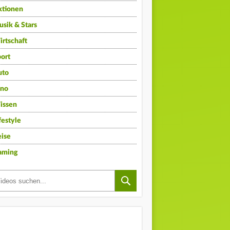
ktionen
sik & Stars
rtschaft
ort
uto
ino
issen
festyle
ise
aming