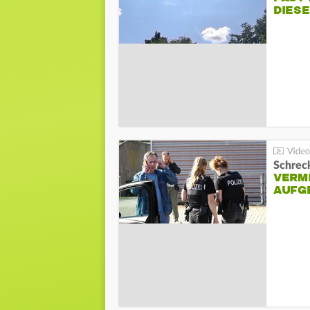
DIES
Schreck
VERM
AUFG