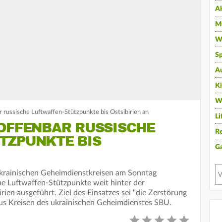
A
Mu
Wi
Sp
A
K
W
r russische Luftwaffen-Stützpunkte bis Ostsibirien an
Li
 OFFENBAR RUSSISCHE
Re
TZPUNKTE BIS
G
krainischen Geheimdienstkreisen am Sonntag
che Luftwaffen-Stützpunkte weit hinter der
rien ausgeführt. Ziel des Einsatzes sei "die Zerstörung
aus Kreisen des ukrainischen Geheimdienstes SBU.