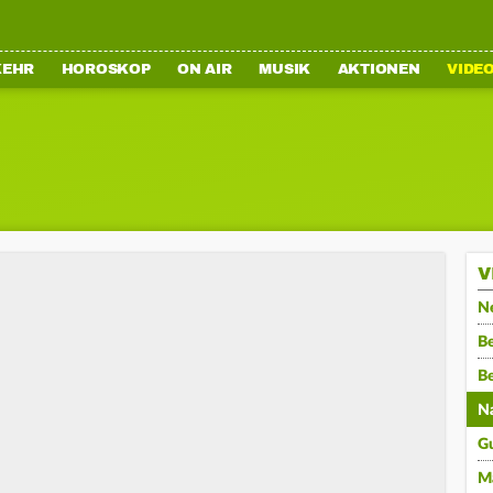
KEHR
HOROSKOP
ON AIR
MUSIK
AKTIONEN
VIDE
V
N
Be
B
N
G
M