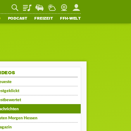
Playlist
Staupilot
Wetter
Webcam
Mein FFH
O
PODCAST
FREIZEIT
FFH-WELT
IDEOS
eueste
stgeklickt
estbewertet
achrichten
uten Morgen Hessen
agazin