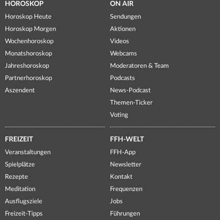
HOROSKOP
ON AIR
Horoskop Heute
Sendungen
Horoskop Morgen
Aktionen
Wochenhoroskop
Videos
Monatshoroskop
Webcams
Jahreshoroskop
Moderatoren & Team
Partnerhoroskop
Podcasts
Aszendent
News-Podcast
Themen-Ticker
Voting
FREIZEIT
FFH-WELT
Veranstaltungen
FFH-App
Spielplätze
Newsletter
Rezepte
Kontakt
Meditation
Frequenzen
Ausflugsziele
Jobs
Freizeit-Tipps
Führungen