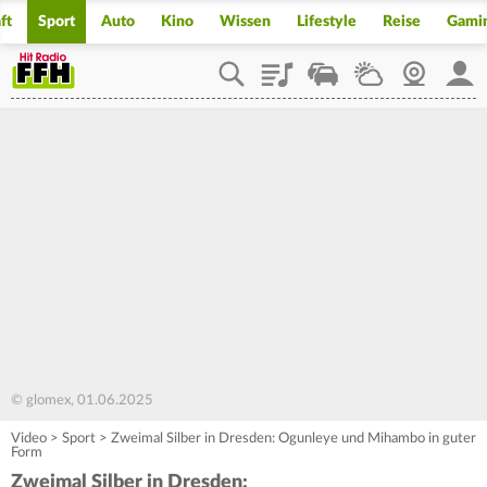
ft
Sport
Auto
Kino
Wissen
Lifestyle
Reise
Gami
Playlist
Staupilot
Wetter
Webcam
Mein
© glomex, 01.06.2025
Video
>
Sport
>
Zweimal Silber in Dresden: Ogunleye und Mihambo in guter
Form
Zweimal Silber in Dresden: