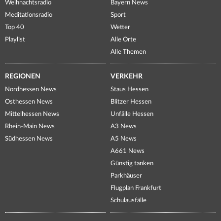
Weihnachtsradio
Bayern News
Meditationsradio
Sport
Top 40
Wetter
Playlist
Alle Orte
Alle Themen
REGIONEN
VERKEHR
Nordhessen News
Staus Hessen
Osthessen News
Blitzer Hessen
Mittelhessen News
Unfälle Hessen
Rhein-Main News
A3 News
Südhessen News
A5 News
A661 News
Günstig tanken
Parkhäuser
Flugplan Frankfurt
Schulausfälle