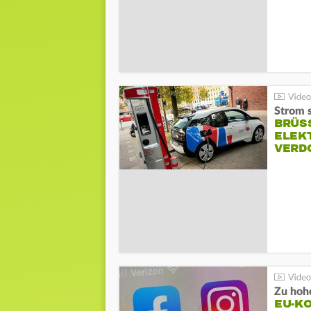
Strom s
BRÜS
ELEK
VERD
Zu hohe
EU-K