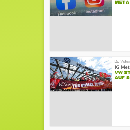
META
IG Meta
VW S
AUF 