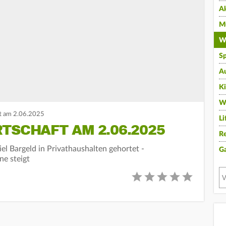
A
Mu
Wi
Sp
A
K
W
t am 2.06.2025
Li
TSCHAFT AM 2.06.2025
Re
iel Bargeld in Privathaushalten gehortet -
G
ne steigt