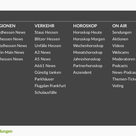
GIONEN
VERKEHR
HOROSKOP
ON AIR
dhessen News
Staus Hessen
Horoskop Heute
Sendungen
hessen News
Blitzer Hessen
Horoskop Morgen
Aktionen
telhessen News
Unfälle Hessen
Wochenhoroskop
Videos
in-Main News
A3 News
Monatshoroskop
Webcams
hessen News
A5 News
Jahreshoroskop
Moderatoren
A661 News
Partnerhoroskop
Podcasts
Günstig tanken
Aszendent
News-Podcas
Parkhäuser
Themen-Tick
Flugplan Frankfurt
Voting
Schulausfälle
llungen