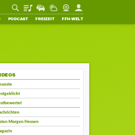
Playlist
Staupilot
Wetter
Webcam
Mein FFH
O
PODCAST
FREIZEIT
FFH-WELT
IDEOS
eueste
stgeklickt
estbewertet
achrichten
uten Morgen Hessen
agazin