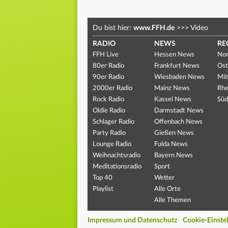
Du bist hier:
www.FFH.de
>>>
Video
RADIO
NEWS
RE
FFH Live
Hessen News
Nor
80er Radio
Frankfurt News
Ost
90er Radio
Wiesbaden News
Mit
2000er Radio
Mainz News
Rhe
Rock Radio
Kassel News
Süd
Oldie Radio
Darmstadt News
Schlager Radio
Offenbach News
Party Radio
Gießen News
Lounge Radio
Fulda News
Weihnachtsradio
Bayern News
Meditationsradio
Sport
Top 40
Wetter
Playlist
Alle Orte
Alle Themen
Impressum und Datenschutz
Cookie-Einste