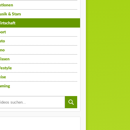
ktionen
sik & Stars
rtschaft
ort
uto
ino
issen
festyle
ise
aming