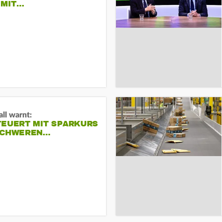
 MIT…
ll warnt:
TEUERT MIT SPARKURS
SCHWEREN…