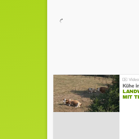
Kühe in
LAND
MIT 