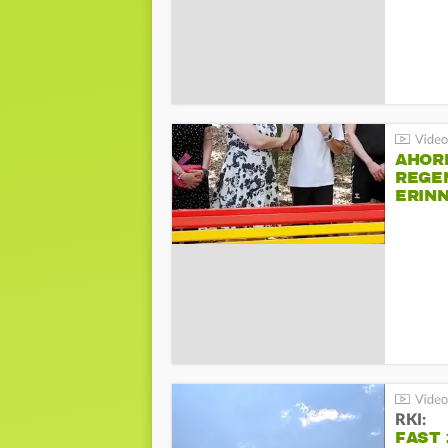
AHOR
REGE
ERIN
BEIM 
RKI:
FAST 