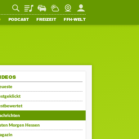
Playlist
Staupilot
Wetter
Webcam
Mein FFH
O
PODCAST
FREIZEIT
FFH-WELT
IDEOS
eueste
stgeklickt
estbewertet
achrichten
uten Morgen Hessen
agazin