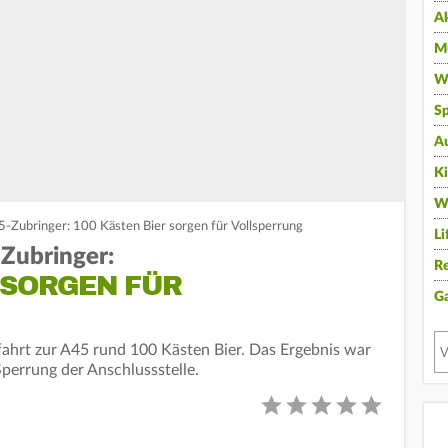
A
Mu
Wi
Sp
A
K
W
-Zubringer: 100 Kästen Bier sorgen für Vollsperrung
Li
Zubringer:
Re
 SORGEN FÜR
G
ufahrt zur A45 rund 100 Kästen Bier. Das Ergebnis war
perrung der Anschlussstelle.