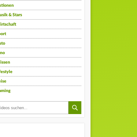
ktionen
sik & Stars
rtschaft
ort
uto
ino
issen
festyle
ise
aming