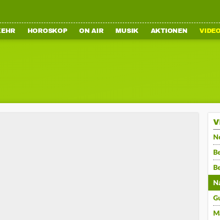
KEHR
HOROSKOP
ON AIR
MUSIK
AKTIONEN
VIDE
V
N
Be
B
N
G
M