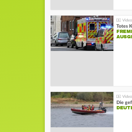
Totes 
FREM
AUSG
Die gef
DEUT