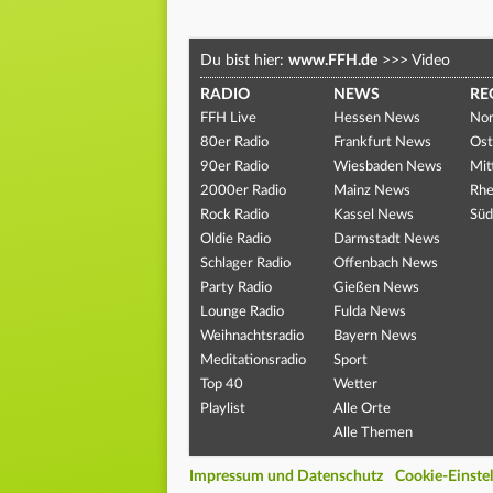
Du bist hier:
www.FFH.de
>>>
Video
RADIO
NEWS
RE
FFH Live
Hessen News
Nor
80er Radio
Frankfurt News
Ost
90er Radio
Wiesbaden News
Mit
2000er Radio
Mainz News
Rhe
Rock Radio
Kassel News
Süd
Oldie Radio
Darmstadt News
Schlager Radio
Offenbach News
Party Radio
Gießen News
Lounge Radio
Fulda News
Weihnachtsradio
Bayern News
Meditationsradio
Sport
Top 40
Wetter
Playlist
Alle Orte
Alle Themen
Impressum und Datenschutz
Cookie-Einste