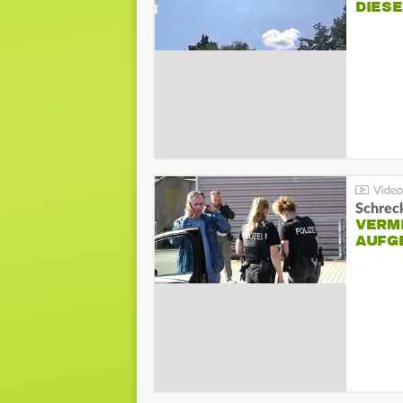
DIES
Schreck
VERM
AUFG