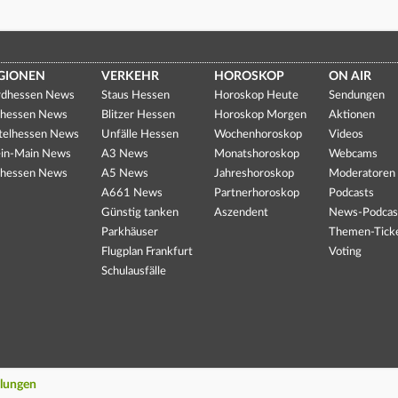
GIONEN
VERKEHR
HOROSKOP
ON AIR
dhessen News
Staus Hessen
Horoskop Heute
Sendungen
hessen News
Blitzer Hessen
Horoskop Morgen
Aktionen
telhessen News
Unfälle Hessen
Wochenhoroskop
Videos
in-Main News
A3 News
Monatshoroskop
Webcams
hessen News
A5 News
Jahreshoroskop
Moderatoren
A661 News
Partnerhoroskop
Podcasts
Günstig tanken
Aszendent
News-Podcas
Parkhäuser
Themen-Tick
Flugplan Frankfurt
Voting
Schulausfälle
llungen