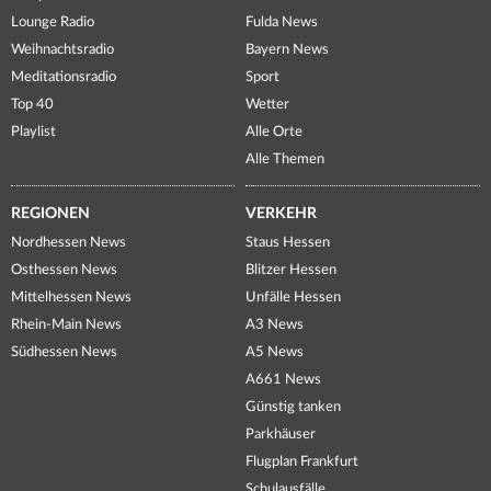
Lounge Radio
Fulda News
Weihnachtsradio
Bayern News
Meditationsradio
Sport
Top 40
Wetter
Playlist
Alle Orte
Alle Themen
REGIONEN
VERKEHR
Nordhessen News
Staus Hessen
Osthessen News
Blitzer Hessen
Mittelhessen News
Unfälle Hessen
Rhein-Main News
A3 News
Südhessen News
A5 News
A661 News
Günstig tanken
Parkhäuser
Flugplan Frankfurt
Schulausfälle