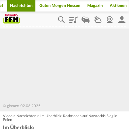
et
Nachrichten
Guten Morgen Hessen
Magazin
Aktionen
Playlist
Staupilot
Wetter
Webcam
Mein
© glomex, 02.06.2025
Video
>
Nachrichten
>
Im Überblick: Reaktionen auf Nawrockis Sieg in
Polen
Im Überblick: