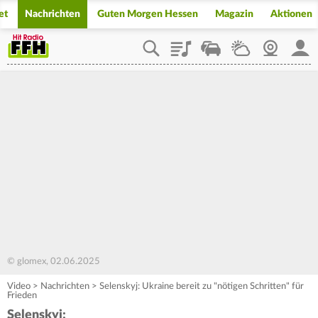
et
Nachrichten
Guten Morgen Hessen
Magazin
Aktionen
Playlist
Staupilot
Wetter
Webcam
Mein
© glomex, 02.06.2025
Video
>
Nachrichten
>
Selenskyj: Ukraine bereit zu "nötigen Schritten" für
Frieden
Selenskyj: