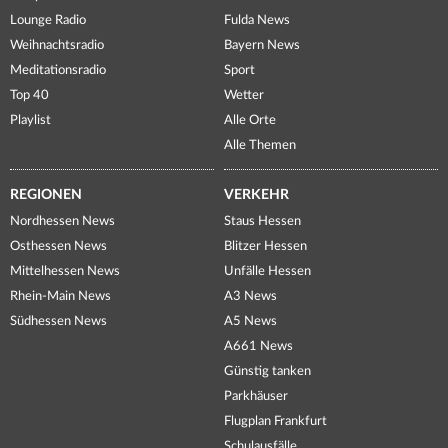
Lounge Radio
Fulda News
Weihnachtsradio
Bayern News
Meditationsradio
Sport
Top 40
Wetter
Playlist
Alle Orte
Alle Themen
REGIONEN
VERKEHR
Nordhessen News
Staus Hessen
Osthessen News
Blitzer Hessen
Mittelhessen News
Unfälle Hessen
Rhein-Main News
A3 News
Südhessen News
A5 News
A661 News
Günstig tanken
Parkhäuser
Flugplan Frankfurt
Schulausfälle