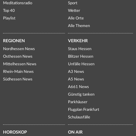
Meditationsradio
Sport
Top 40
Wetter
Playlist
Alle Orte
Alle Themen
REGIONEN
VERKEHR
Nordhessen News
Staus Hessen
Osthessen News
Blitzer Hessen
Mittelhessen News
Unfälle Hessen
Rhein-Main News
A3 News
Südhessen News
A5 News
A661 News
Günstig tanken
Parkhäuser
Flugplan Frankfurt
Schulausfälle
HOROSKOP
ON AIR