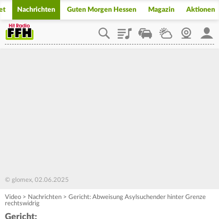
et
Nachrichten
Guten Morgen Hessen
Magazin
Aktionen
Playlist
Staupilot
Wetter
Webcam
Mein
© glomex, 02.06.2025
Video
>
Nachrichten
>
Gericht: Abweisung Asylsuchender hinter Grenze
rechtswidrig
Gericht: