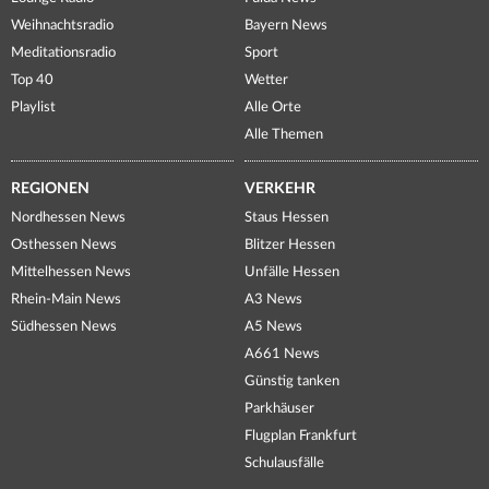
Weihnachtsradio
Bayern News
Meditationsradio
Sport
Top 40
Wetter
Playlist
Alle Orte
Alle Themen
REGIONEN
VERKEHR
Nordhessen News
Staus Hessen
Osthessen News
Blitzer Hessen
Mittelhessen News
Unfälle Hessen
Rhein-Main News
A3 News
Südhessen News
A5 News
A661 News
Günstig tanken
Parkhäuser
Flugplan Frankfurt
Schulausfälle