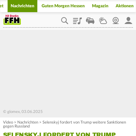
et
Nachrichten
Guten Morgen Hessen
Magazin
Aktionen
Playlist
Staupilot
Wetter
Webcam
Mein
© glomex, 03.06.2025
Video
>
Nachrichten
>
Selenskyj fordert von Trump weitere Sanktionen
gegen Russland
SELENSKYJ FORDERT VON TRUMP