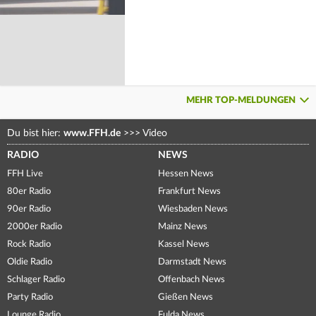
MEHR TOP-MELDUNGEN
Du bist hier:
www.FFH.de
>>>
Video
RADIO
NEWS
FFH Live
Hessen News
80er Radio
Frankfurt News
90er Radio
Wiesbaden News
2000er Radio
Mainz News
Rock Radio
Kassel News
Oldie Radio
Darmstadt News
Schlager Radio
Offenbach News
Party Radio
Gießen News
Lounge Radio
Fulda News