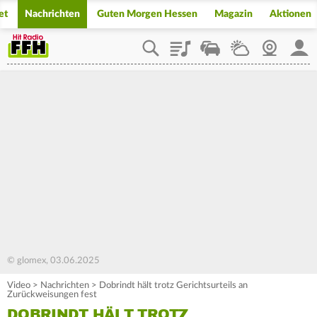
et
Nachrichten
Guten Morgen Hessen
Magazin
Aktionen
Playlist
Staupilot
Wetter
Webcam
Mein
© glomex, 03.06.2025
Video
>
Nachrichten
>
Dobrindt hält trotz Gerichtsurteils an
Zurückweisungen fest
DOBRINDT HÄLT TROTZ