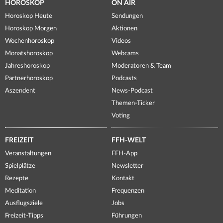
HOROSKOP
ON AIR
Horoskop Heute
Sendungen
Horoskop Morgen
Aktionen
Wochenhoroskop
Videos
Monatshoroskop
Webcams
Jahreshoroskop
Moderatoren & Team
Partnerhoroskop
Podcasts
Aszendent
News-Podcast
Themen-Ticker
Voting
FREIZEIT
FFH-WELT
Veranstaltungen
FFH-App
Spielplätze
Newsletter
Rezepte
Kontakt
Meditation
Frequenzen
Ausflugsziele
Jobs
Freizeit-Tipps
Führungen