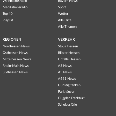
Weihnachtsradio
Bayern News
Meditationsradio
Sport
Top 40
Wetter
Playlist
Alle Orte
Alle Themen
REGIONEN
VERKEHR
Nordhessen News
Staus Hessen
Osthessen News
Blitzer Hessen
Mittelhessen News
Unfälle Hessen
Rhein-Main News
A3 News
Südhessen News
A5 News
A661 News
Günstig tanken
Parkhäuser
Flugplan Frankfurt
Schulausfälle