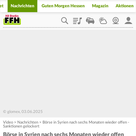
et
Nachrichten
Guten Morgen Hessen
Magazin
Aktionen
Playlist
Staupilot
Wetter
Webcam
Mein
© glomex, 03.06.2025
Video
>
Nachrichten
>
Börse in Syrien nach sechs Monaten wieder offen -
Sanktionen gelockert
Börse in Syrien nach sechs Monaten wieder offen