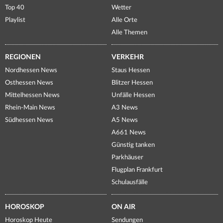
Top 40
Wetter
Playlist
Alle Orte
Alle Themen
REGIONEN
VERKEHR
Nordhessen News
Staus Hessen
Osthessen News
Blitzer Hessen
Mittelhessen News
Unfälle Hessen
Rhein-Main News
A3 News
Südhessen News
A5 News
A661 News
Günstig tanken
Parkhäuser
Flugplan Frankfurt
Schulausfälle
HOROSKOP
ON AIR
Horoskop Heute
Sendungen