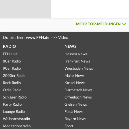
MEHR TOP-MELDUNGEN
Du bist hier:
www.FFH.de
>>>
Video
RADIO
NEWS
FFH Live
Hessen News
80er Radio
Frankfurt News
90er Radio
Wiesbaden News
2000er Radio
Mainz News
Rock Radio
Kassel News
Oldie Radio
Darmstadt News
Schlager Radio
Offenbach News
Party Radio
Gießen News
Lounge Radio
Fulda News
Weihnachtsradio
Bayern News
Meditationsradio
Sport