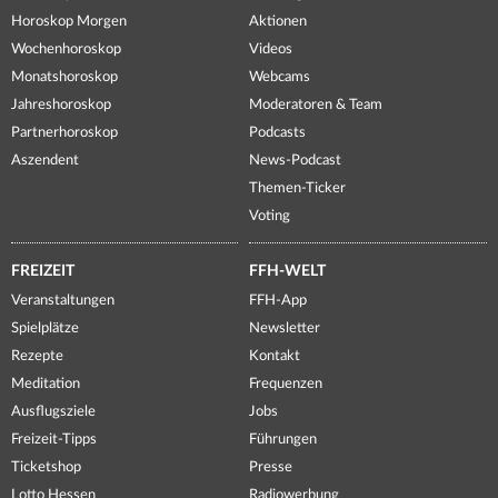
Horoskop Morgen
Aktionen
Wochenhoroskop
Videos
Monatshoroskop
Webcams
Jahreshoroskop
Moderatoren & Team
Partnerhoroskop
Podcasts
Aszendent
News-Podcast
Themen-Ticker
Voting
FREIZEIT
FFH-WELT
Veranstaltungen
FFH-App
Spielplätze
Newsletter
Rezepte
Kontakt
Meditation
Frequenzen
Ausflugsziele
Jobs
Freizeit-Tipps
Führungen
Ticketshop
Presse
Lotto Hessen
Radiowerbung