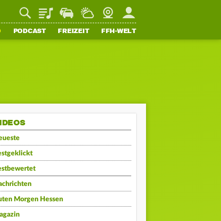
Playlist
Staupilot
Wetter
Webcam
Mein FFH
O
PODCAST
FREIZEIT
FFH-WELT
IDEOS
eueste
stgeklickt
estbewertet
achrichten
uten Morgen Hessen
agazin