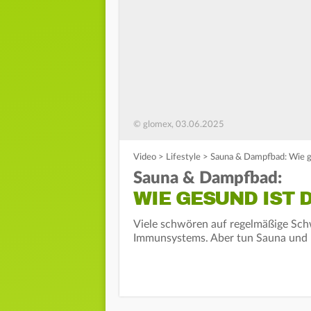
© glomex, 03.06.2025
Video
>
Lifestyle
>
Sauna & Dampfbad: Wie ge
Sauna & Dampfbad:
WIE GESUND IST 
Viele schwören auf regelmäßige Sch
Immunsystems. Aber tun Sauna und 