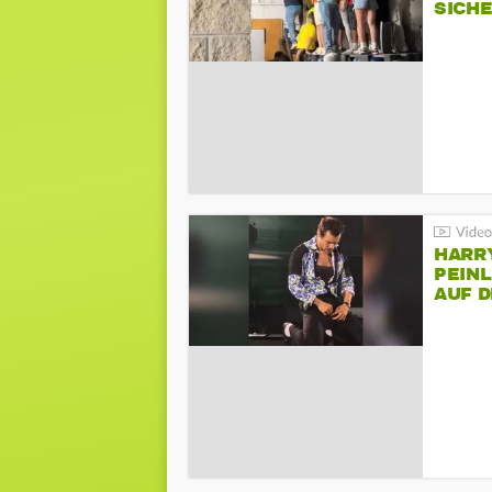
SICH
HARR
PEINL
AUF 