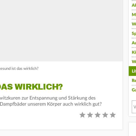
A
Mu
Wi
Sp
A
K
W
sund ist das wirklich?
Li
Re
DAS WIRKLICH?
G
witzkuren zur Entspannung und Stärkung des
Dampfbäder unserem Körper auch wirklich gut?