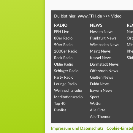
Du bist hier:
www.FFH.de
>>>
Video
RADIO
NEWS
RE
FFH Live
Hessen News
Nor
80er Radio
Frankfurt News
Ost
90er Radio
Wiesbaden News
Mit
2000er Radio
Mainz News
Rhe
Rock Radio
Kassel News
Süd
Oldie Radio
Darmstadt News
Schlager Radio
Offenbach News
Party Radio
Gießen News
Lounge Radio
Fulda News
Weihnachtsradio
Bayern News
Meditationsradio
Sport
Top 40
Wetter
Playlist
Alle Orte
Alle Themen
Impressum und Datenschutz
Cookie-Einste