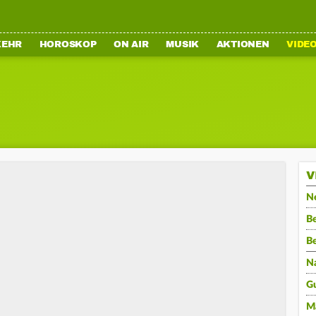
KEHR
HOROSKOP
ON AIR
MUSIK
AKTIONEN
VIDE
V
N
Be
B
N
G
M