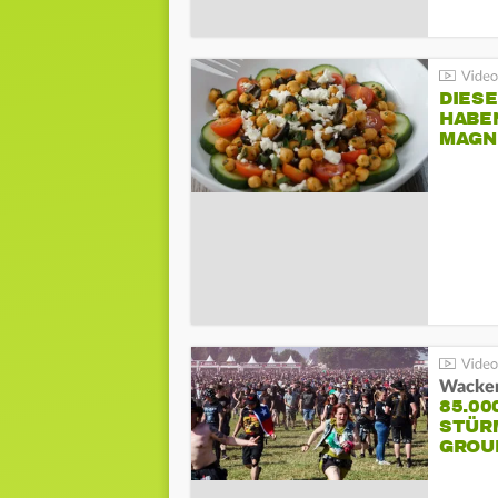
DIES
HABE
MAGN
Wacken
85.00
STÜR
GROU