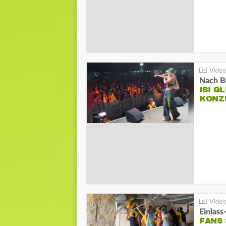
Nach B
ISI G
KONZ
Einlass
FANS