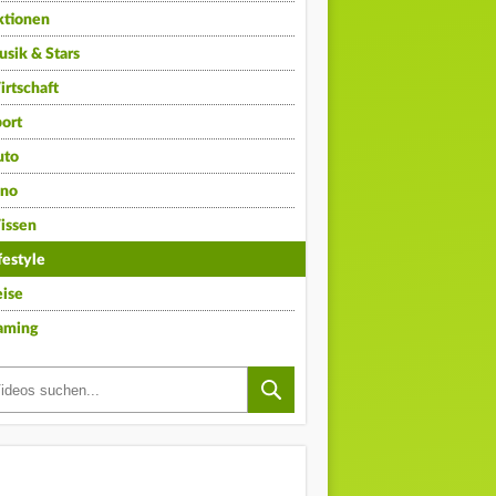
ktionen
sik & Stars
rtschaft
ort
uto
ino
issen
festyle
ise
aming