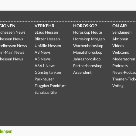
GIONEN
VERKEHR
HOROSKOP
ON AIR
dhessen News
Staus Hessen
Horoskop Heute
Sendungen
hessen News
Blitzer Hessen
Horoskop Morgen
Aktionen
telhessen News
Unfälle Hessen
Wochenhoroskop
Videos
in-Main News
A3 News
Monatshoroskop
Webcams
hessen News
A5 News
Jahreshoroskop
Moderatoren
A661 News
Partnerhoroskop
Podcasts
Günstig tanken
Aszendent
News-Podcas
Parkhäuser
Themen-Tick
Flugplan Frankfurt
Voting
Schulausfälle
llungen