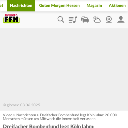
et
Nachrichten
Guten Morgen Hessen
Magazin
Aktionen
Playlist
Staupilot
Wetter
Webcam
Mein
© glomex, 03.06.2025
Video
>
Nachrichten
>
Dreifacher Bombenfund legt Köln lahm: 20.000
Menschen müssen am Mittwoch die Innenstadt verlassen
Dreifacher Bombenfund legt Köln lahm: