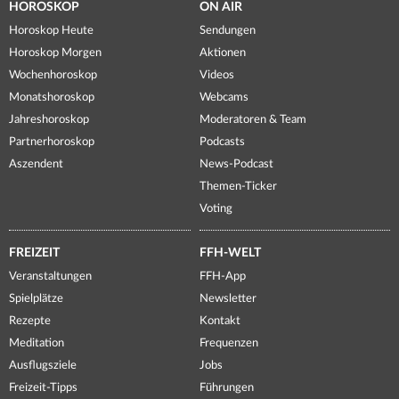
HOROSKOP
ON AIR
Horoskop Heute
Sendungen
Horoskop Morgen
Aktionen
Wochenhoroskop
Videos
Monatshoroskop
Webcams
Jahreshoroskop
Moderatoren & Team
Partnerhoroskop
Podcasts
Aszendent
News-Podcast
Themen-Ticker
Voting
FREIZEIT
FFH-WELT
Veranstaltungen
FFH-App
Spielplätze
Newsletter
Rezepte
Kontakt
Meditation
Frequenzen
Ausflugsziele
Jobs
Freizeit-Tipps
Führungen