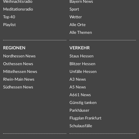
Weihnachtsradio
Bayern News
Meditationsradio
Sport
Top 40
Wetter
Playlist
Alle Orte
Alle Themen
REGIONEN
VERKEHR
Nordhessen News
Staus Hessen
Osthessen News
Blitzer Hessen
Mittelhessen News
Unfälle Hessen
Rhein-Main News
A3 News
Südhessen News
A5 News
A661 News
Günstig tanken
Parkhäuser
Flugplan Frankfurt
Schulausfälle