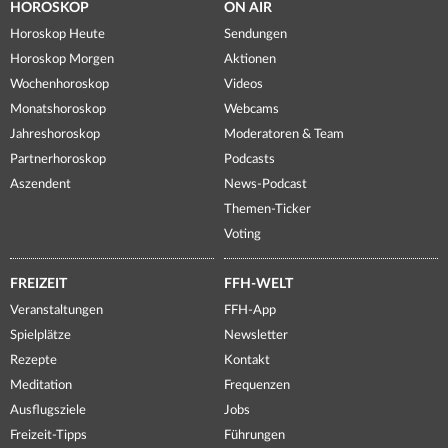
HOROSKOP
ON AIR
Horoskop Heute
Sendungen
Horoskop Morgen
Aktionen
Wochenhoroskop
Videos
Monatshoroskop
Webcams
Jahreshoroskop
Moderatoren & Team
Partnerhoroskop
Podcasts
Aszendent
News-Podcast
Themen-Ticker
Voting
FREIZEIT
FFH-WELT
Veranstaltungen
FFH-App
Spielplätze
Newsletter
Rezepte
Kontakt
Meditation
Frequenzen
Ausflugsziele
Jobs
Freizeit-Tipps
Führungen