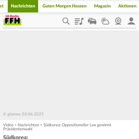
et
Nachrichten
Guten Morgen Hessen
Magazin
Aktionen
Playlist
Staupilot
Wetter
Webcam
Mein
© glomex, 03.06.2025
Video
>
Nachrichten
>
Südkorea: Oppositioneller Lee gewinnt
Präsidentenwahl
Südkorea: