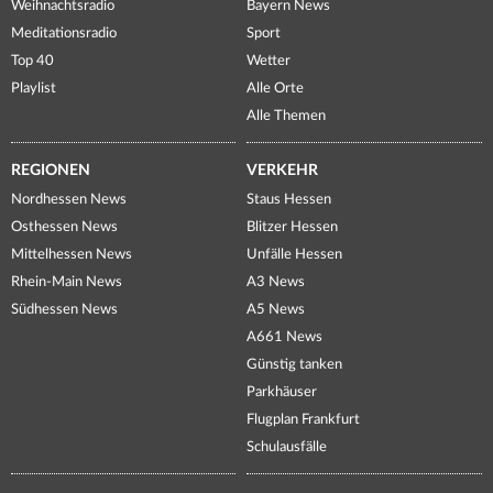
Weihnachtsradio
Bayern News
Meditationsradio
Sport
Top 40
Wetter
Playlist
Alle Orte
Alle Themen
REGIONEN
VERKEHR
Nordhessen News
Staus Hessen
Osthessen News
Blitzer Hessen
Mittelhessen News
Unfälle Hessen
Rhein-Main News
A3 News
Südhessen News
A5 News
A661 News
Günstig tanken
Parkhäuser
Flugplan Frankfurt
Schulausfälle