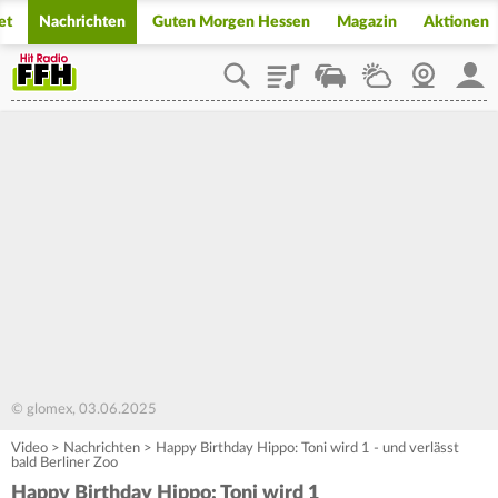
et
Nachrichten
Guten Morgen Hessen
Magazin
Aktionen
Playlist
Staupilot
Wetter
Webcam
Mein
© glomex, 03.06.2025
Video
>
Nachrichten
>
Happy Birthday Hippo: Toni wird 1 - und verlässt
bald Berliner Zoo
Happy Birthday Hippo: Toni wird 1