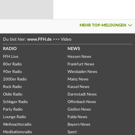
MEHR TOP-MELDUNGEN
Du bist hier:
www.FFH.de
>>>
Video
RADIO
NEWS
FFH Live
Hessen News
80er Radio
Frankfurt News
90er Radio
Wiesbaden News
2000er Radio
Mainz News
Rock Radio
Kassel News
Oldie Radio
Darmstadt News
Schlager Radio
Offenbach News
Party Radio
Gießen News
Lounge Radio
Fulda News
Weihnachtsradio
Bayern News
Meditationsradio
Sport