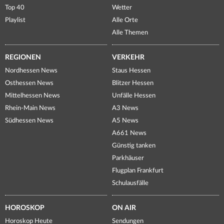
Top 40
Wetter
Playlist
Alle Orte
Alle Themen
REGIONEN
VERKEHR
Nordhessen News
Staus Hessen
Osthessen News
Blitzer Hessen
Mittelhessen News
Unfälle Hessen
Rhein-Main News
A3 News
Südhessen News
A5 News
A661 News
Günstig tanken
Parkhäuser
Flugplan Frankfurt
Schulausfälle
HOROSKOP
ON AIR
Horoskop Heute
Sendungen