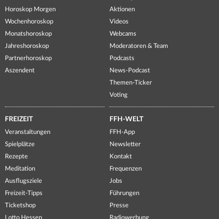
Horoskop Morgen
Aktionen
Wochenhoroskop
Videos
Monatshoroskop
Webcams
Jahreshoroskop
Moderatoren & Team
Partnerhoroskop
Podcasts
Aszendent
News-Podcast
Themen-Ticker
Voting
FREIZEIT
FFH-WELT
Veranstaltungen
FFH-App
Spielplätze
Newsletter
Rezepte
Kontakt
Meditation
Frequenzen
Ausflugsziele
Jobs
Freizeit-Tipps
Führungen
Ticketshop
Presse
Lotto Hessen
Radiowerbung