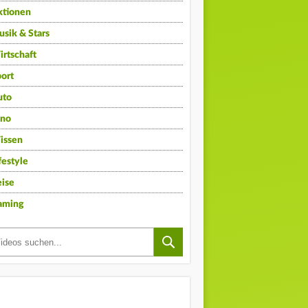
ktionen
sik & Stars
rtschaft
ort
uto
ino
issen
festyle
ise
aming