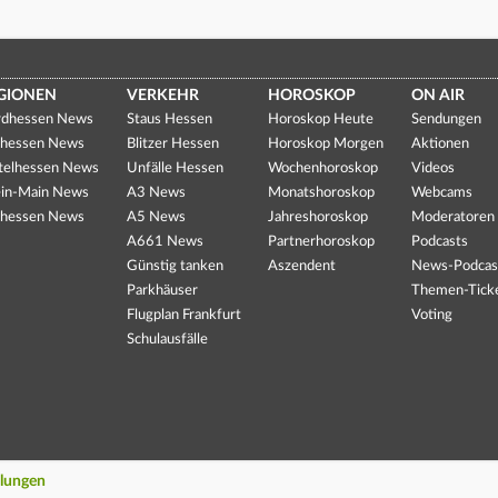
GIONEN
VERKEHR
HOROSKOP
ON AIR
dhessen News
Staus Hessen
Horoskop Heute
Sendungen
hessen News
Blitzer Hessen
Horoskop Morgen
Aktionen
telhessen News
Unfälle Hessen
Wochenhoroskop
Videos
in-Main News
A3 News
Monatshoroskop
Webcams
hessen News
A5 News
Jahreshoroskop
Moderatoren
A661 News
Partnerhoroskop
Podcasts
Günstig tanken
Aszendent
News-Podcas
Parkhäuser
Themen-Tick
Flugplan Frankfurt
Voting
Schulausfälle
llungen