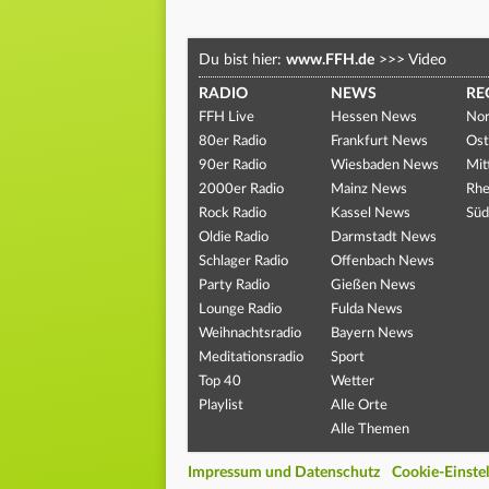
Du bist hier:
www.FFH.de
>>>
Video
RADIO
NEWS
RE
FFH Live
Hessen News
Nor
80er Radio
Frankfurt News
Ost
90er Radio
Wiesbaden News
Mit
2000er Radio
Mainz News
Rhe
Rock Radio
Kassel News
Süd
Oldie Radio
Darmstadt News
Schlager Radio
Offenbach News
Party Radio
Gießen News
Lounge Radio
Fulda News
Weihnachtsradio
Bayern News
Meditationsradio
Sport
Top 40
Wetter
Playlist
Alle Orte
Alle Themen
Impressum und Datenschutz
Cookie-Einste