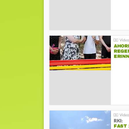
AHOR
REGE
ERIN
BEIM 
RKI:
FAST 