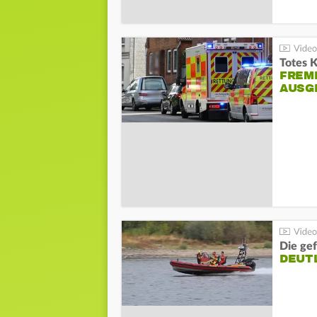
Totes 
FREM
AUSG
Die gef
DEUT