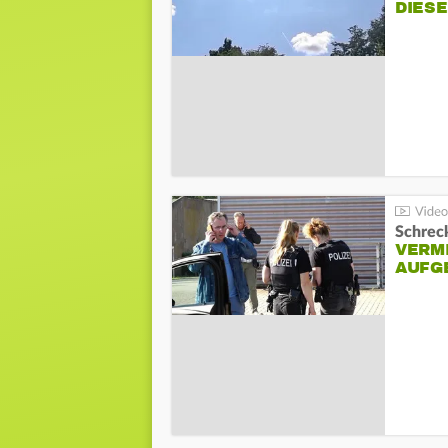
DIES
Schreck
VERM
AUFG