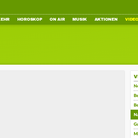
KEHR
HOROSKOP
ON AIR
MUSIK
AKTIONEN
VIDE
V
N
Be
B
N
G
M