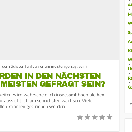
A
Mu
Wi
Sp
A
K
W
 den nächsten fünf Jahren am meisten gefragt sein?
Li
RDEN IN DEN NÄCHSTEN
Re
MEISTEN GEFRAGT SEIN?
G
eiten wird wahrscheinlich insgesamt hoch bleiben -
voraussichtlich am schnellsten wachsen. Viele
llen könnten gestrichen werden.