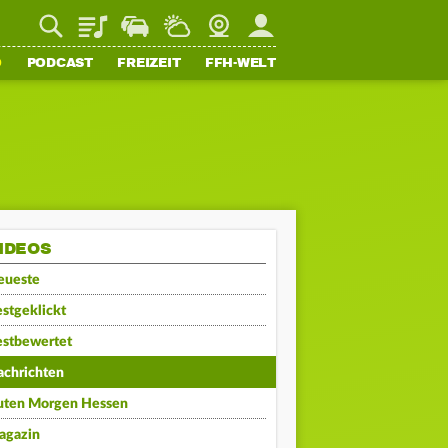
Playlist
Staupilot
Wetter
Webcam
Mein FFH
O
PODCAST
FREIZEIT
FFH-WELT
IDEOS
eueste
stgeklickt
estbewertet
achrichten
uten Morgen Hessen
agazin