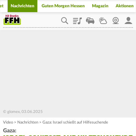
et
Nachrichten
Guten Morgen Hessen
Magazin
Aktionen
Playlist
Staupilot
Wetter
Webcam
Mein
© glomex, 03.06.2025
Video
>
Nachrichten
>
Gaza: Israel schießt auf Hilfesuchende
Gaza: