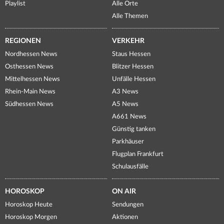
Playlist
Alle Orte
Alle Themen
REGIONEN
VERKEHR
Nordhessen News
Staus Hessen
Osthessen News
Blitzer Hessen
Mittelhessen News
Unfälle Hessen
Rhein-Main News
A3 News
Südhessen News
A5 News
A661 News
Günstig tanken
Parkhäuser
Flugplan Frankfurt
Schulausfälle
HOROSKOP
ON AIR
Horoskop Heute
Sendungen
Horoskop Morgen
Aktionen