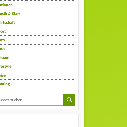
ktionen
sik & Stars
rtschaft
ort
uto
ino
issen
festyle
ise
aming