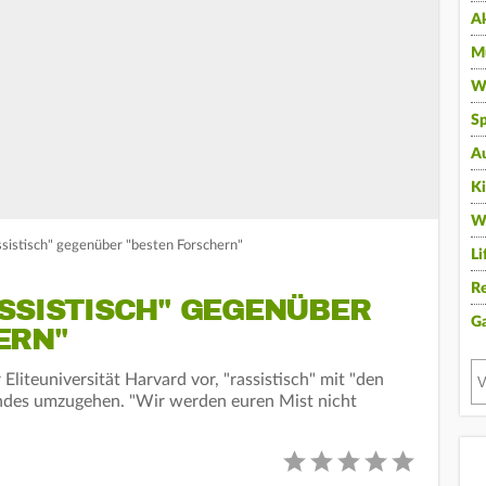
A
Mu
Wi
Sp
A
K
W
assistisch" gegenüber "besten Forschern"
Li
Re
SSISTISCH" GEGENÜBER
G
ERN"
Eliteuniversität Harvard vor, "rassistisch" mit "den
ndes umzugehen. "Wir werden euren Mist nicht