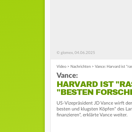
© glomex, 04.06.2025
Video
>
Nachrichten
>
Vance: Harvard ist "r
Vance:
HARVARD IST "RA
"BESTEN FORSCH
US-Vizepräsident JD Vance wirft der 
besten und klugsten Köpfen" des La
finanzieren", erklärte Vance weiter.