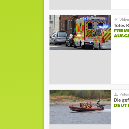
Totes 
FREM
AUSG
Die gef
DEUT