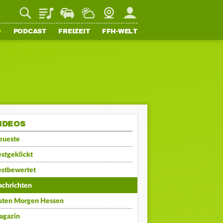
Playlist
Staupilot
Wetter
Webcam
Mein FFH
O
PODCAST
FREIZEIT
FFH-WELT
IDEOS
eueste
stgeklickt
estbewertet
achrichten
uten Morgen Hessen
agazin