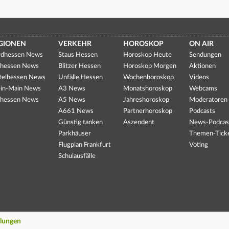
GIONEN
VERKEHR
HOROSKOP
ON AIR
dhessen News
Staus Hessen
Horoskop Heute
Sendungen
hessen News
Blitzer Hessen
Horoskop Morgen
Aktionen
telhessen News
Unfälle Hessen
Wochenhoroskop
Videos
in-Main News
A3 News
Monatshoroskop
Webcams
hessen News
A5 News
Jahreshoroskop
Moderatoren
A661 News
Partnerhoroskop
Podcasts
Günstig tanken
Aszendent
News-Podcas
Parkhäuser
Themen-Tick
Flugplan Frankfurt
Voting
Schulausfälle
llungen