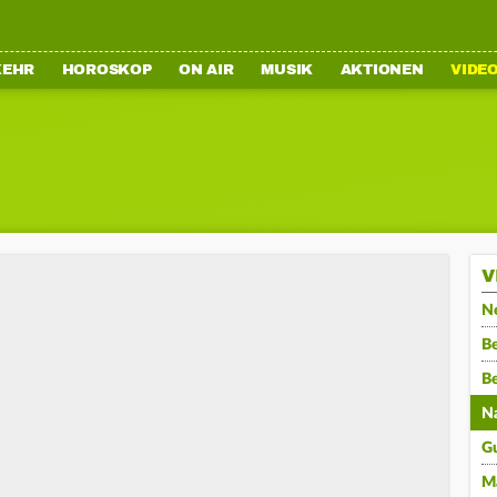
KEHR
HOROSKOP
ON AIR
MUSIK
AKTIONEN
VIDE
V
N
Be
B
N
G
M