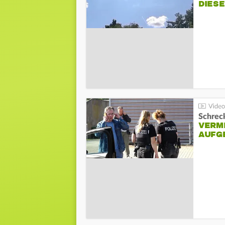
DIES
Schreck
VERM
AUFG