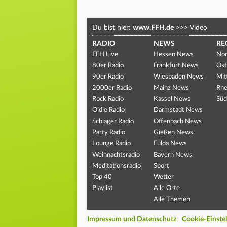
Du bist hier:
www.FFH.de
>>>
Video
RADIO
NEWS
RE
FFH Live
Hessen News
Nor
80er Radio
Frankfurt News
Ost
90er Radio
Wiesbaden News
Mit
2000er Radio
Mainz News
Rhe
Rock Radio
Kassel News
Süd
Oldie Radio
Darmstadt News
Schlager Radio
Offenbach News
Party Radio
Gießen News
Lounge Radio
Fulda News
Weihnachtsradio
Bayern News
Meditationsradio
Sport
Top 40
Wetter
Playlist
Alle Orte
Alle Themen
Impressum und Datenschutz
Cookie-Einste