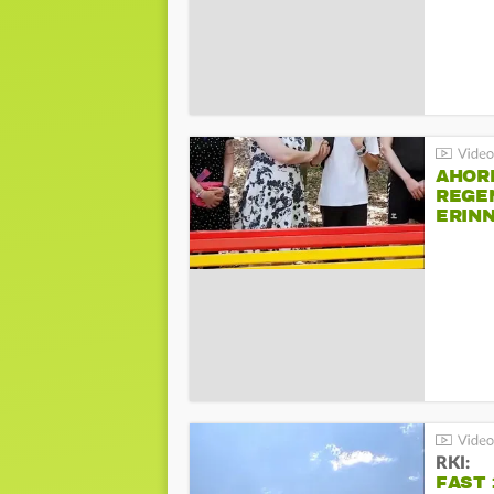
AHOR
REGE
ERIN
BEIM 
RKI:
FAST 