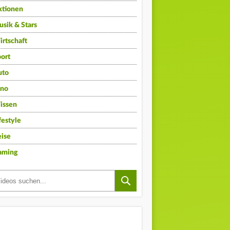
ktionen
sik & Stars
rtschaft
ort
uto
ino
issen
festyle
ise
aming