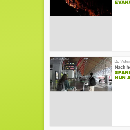
EVAK
Nach he
SPAN
NUN 