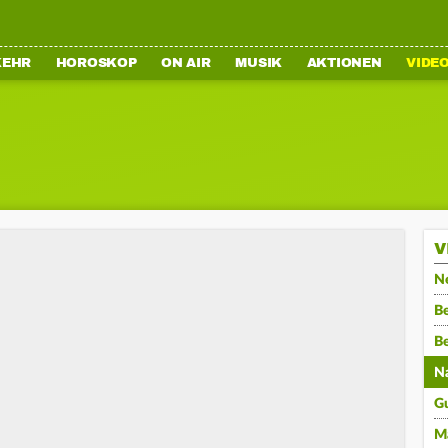
KEHR
HOROSKOP
ON AIR
MUSIK
AKTIONEN
VIDE
V
N
Be
B
N
G
M