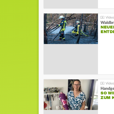
Waldbr
NEUE
ENTD
Handge
SO WI
ZUM 