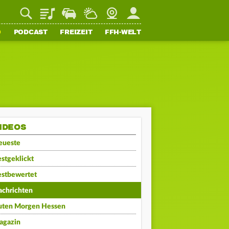
Playlist
Staupilot
Wetter
Webcam
Mein FFH
O
PODCAST
FREIZEIT
FFH-WELT
IDEOS
eueste
stgeklickt
estbewertet
achrichten
uten Morgen Hessen
agazin