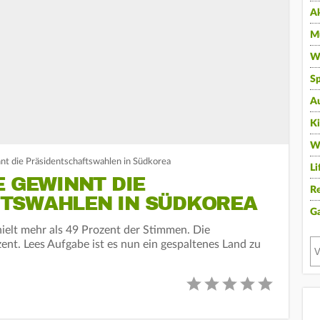
A
Mu
Wi
Sp
A
K
W
nnt die Präsidentschaftswahlen in Südkorea
Li
E GEWINNT DIE
Re
TSWAHLEN IN SÜDKOREA
G
hielt mehr als 49 Prozent der Stimmen. Die
ent. Lees Aufgabe ist es nun ein gespaltenes Land zu