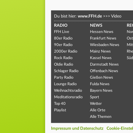
Du bist hier:
www.FFH.de
>>>
Video
RADIO
NEWS
RE
FFH Live
Hessen News
Nor
80er Radio
Frankfurt News
Ost
90er Radio
Wiesbaden News
Mit
2000er Radio
Mainz News
Rhe
Rock Radio
Kassel News
Süd
Oldie Radio
Darmstadt News
Schlager Radio
Offenbach News
Party Radio
Gießen News
Lounge Radio
Fulda News
Weihnachtsradio
Bayern News
Meditationsradio
Sport
Top 40
Wetter
Playlist
Alle Orte
Alle Themen
Impressum und Datenschutz
Cookie-Einste