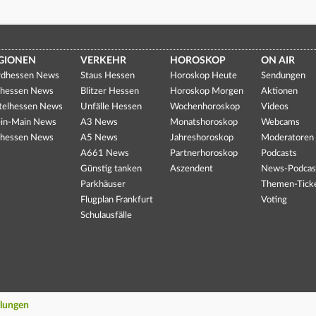
GIONEN
VERKEHR
HOROSKOP
ON AIR
dhessen News
Staus Hessen
Horoskop Heute
Sendungen
hessen News
Blitzer Hessen
Horoskop Morgen
Aktionen
telhessen News
Unfälle Hessen
Wochenhoroskop
Videos
in-Main News
A3 News
Monatshoroskop
Webcams
hessen News
A5 News
Jahreshoroskop
Moderatoren
A661 News
Partnerhoroskop
Podcasts
Günstig tanken
Aszendent
News-Podcas
Parkhäuser
Themen-Tick
Flugplan Frankfurt
Voting
Schulausfälle
llungen