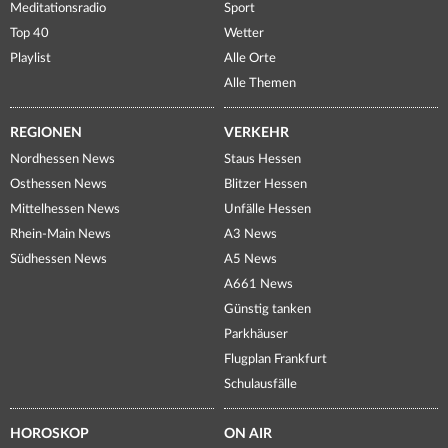
Meditationsradio
Sport
Top 40
Wetter
Playlist
Alle Orte
Alle Themen
REGIONEN
VERKEHR
Nordhessen News
Staus Hessen
Osthessen News
Blitzer Hessen
Mittelhessen News
Unfälle Hessen
Rhein-Main News
A3 News
Südhessen News
A5 News
A661 News
Günstig tanken
Parkhäuser
Flugplan Frankfurt
Schulausfälle
HOROSKOP
ON AIR