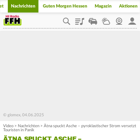
et
Nachrichten
Guten Morgen Hessen
Magazin
Aktionen
Playlist
Staupilot
Wetter
Webcam
Mein
© glomex, 04.06.2025
Video
>
Nachrichten
>
Ätna spuckt Asche – pyroklastischer Strom versetzt
Touristen in Panik
ÄTNA SPUCKT ASCHE –