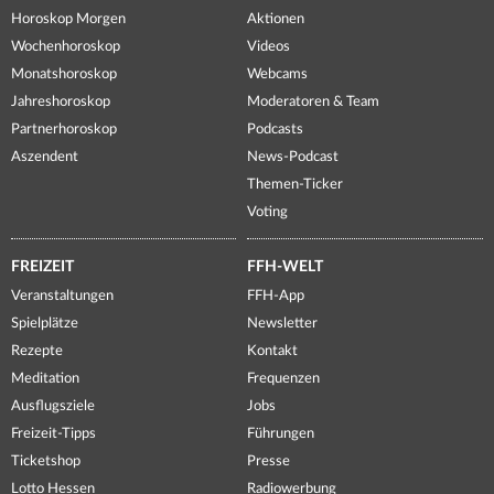
Horoskop Morgen
Aktionen
Wochenhoroskop
Videos
Monatshoroskop
Webcams
Jahreshoroskop
Moderatoren & Team
Partnerhoroskop
Podcasts
Aszendent
News-Podcast
Themen-Ticker
Voting
FREIZEIT
FFH-WELT
Veranstaltungen
FFH-App
Spielplätze
Newsletter
Rezepte
Kontakt
Meditation
Frequenzen
Ausflugsziele
Jobs
Freizeit-Tipps
Führungen
Ticketshop
Presse
Lotto Hessen
Radiowerbung