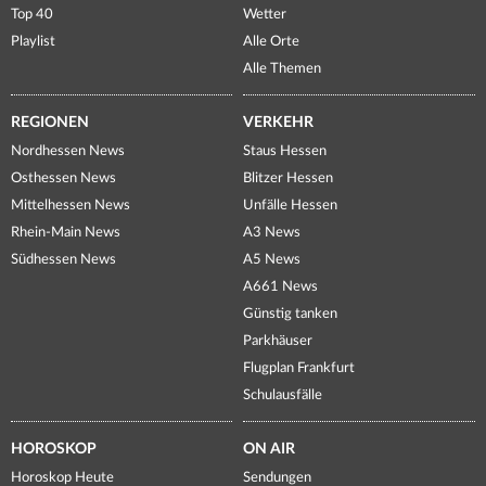
Top 40
Wetter
Playlist
Alle Orte
Alle Themen
REGIONEN
VERKEHR
Nordhessen News
Staus Hessen
Osthessen News
Blitzer Hessen
Mittelhessen News
Unfälle Hessen
Rhein-Main News
A3 News
Südhessen News
A5 News
A661 News
Günstig tanken
Parkhäuser
Flugplan Frankfurt
Schulausfälle
HOROSKOP
ON AIR
Horoskop Heute
Sendungen