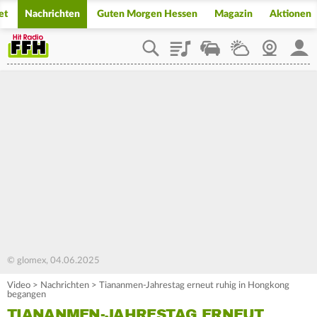
et
Nachrichten
Guten Morgen Hessen
Magazin
Aktionen
Playlist
Staupilot
Wetter
Webcam
Mein
© glomex, 04.06.2025
Video
>
Nachrichten
>
Tiananmen-Jahrestag erneut ruhig in Hongkong
begangen
TIANANMEN-JAHRESTAG ERNEUT