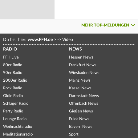
MEHR TOP-MELDUNGEN
Du bist hier:
www.FFH.de
>>>
Video
RADIO
NEWS
FFH Live
Hessen News
80er Radio
Frankfurt News
90er Radio
Wiesbaden News
2000er Radio
Mainz News
Rock Radio
Kassel News
Oldie Radio
Darmstadt News
Schlager Radio
Offenbach News
Party Radio
Gießen News
Lounge Radio
Fulda News
Weihnachtsradio
Bayern News
Meditationsradio
Sport