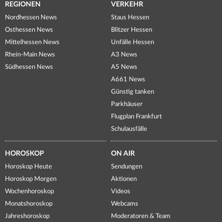
REGIONEN
VERKEHR
Nordhessen News
Staus Hessen
Osthessen News
Blitzer Hessen
Mittelhessen News
Unfälle Hessen
Rhein-Main News
A3 News
Südhessen News
A5 News
A661 News
Günstig tanken
Parkhäuser
Flugplan Frankfurt
Schulausfälle
HOROSKOP
ON AIR
Horoskop Heute
Sendungen
Horoskop Morgen
Aktionen
Wochenhoroskop
Videos
Monatshoroskop
Webcams
Jahreshoroskop
Moderatoren & Team