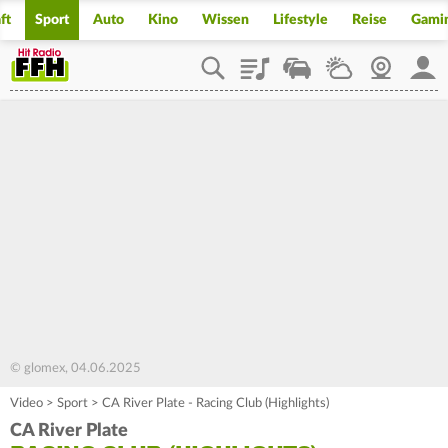
ft
Sport
Auto
Kino
Wissen
Lifestyle
Reise
Gami
Playlist
Staupilot
Wetter
Webcam
Mein
© glomex, 04.06.2025
Video
>
Sport
>
CA River Plate - Racing Club (Highlights)
CA River Plate