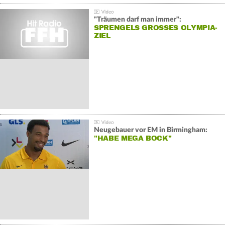
"Träumen darf man immer":
SPRENGELS GROSSES OLYMPIA-Z
IEL
Neugebauer vor EM in Birmingham:
"HABE MEGA BOCK"