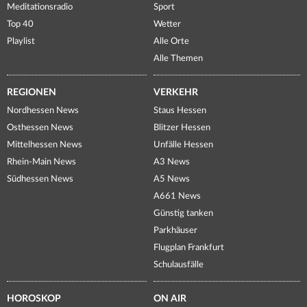
Meditationsradio
Sport
Top 40
Wetter
Playlist
Alle Orte
Alle Themen
REGIONEN
VERKEHR
Nordhessen News
Staus Hessen
Osthessen News
Blitzer Hessen
Mittelhessen News
Unfälle Hessen
Rhein-Main News
A3 News
Südhessen News
A5 News
A661 News
Günstig tanken
Parkhäuser
Flugplan Frankfurt
Schulausfälle
HOROSKOP
ON AIR