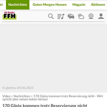
et
Nachrichten
Guten Morgen Hessen
Magazin
Aktionen
Playlist
Staupilot
Wetter
Webcam
Mein
© glomex, 04.06.2025
Video
>
Nachrichten
>
170 Gäste kommen trotz Reservierung nicht - Wirt
spricht über seinen hohen Verlust
170 Gäste kommen trotz Reservierung nicht