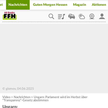
et
Nachrichten
Guten Morgen Hessen
Magazin
Aktionen
Playlist
Staupilot
Wetter
Webcam
Mein
© glomex, 04.06.2025
Video
>
Nachrichten
>
Ungarn: Parlament wird im Herbst über
"Transparenz"-Gesetz abstimmen
Ungarn: