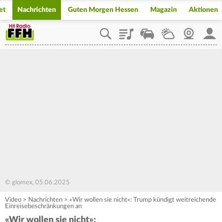
et
Nachrichten
Guten Morgen Hessen
Magazin
Aktionen
Playlist
Staupilot
Wetter
Webcam
Mein
© glomex, 05.06.2025
Video
>
Nachrichten
>
«Wir wollen sie nicht»: Trump kündigt weitreichende
Einreisebeschränkungen an
«Wir wollen sie nicht»: