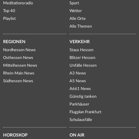
Meditationsradio
Sport
Top 40
Wetter
Playlist
Alle Orte
Alle Themen
REGIONEN
VERKEHR
Nordhessen News
Staus Hessen
Osthessen News
Blitzer Hessen
Mittelhessen News
Unfälle Hessen
Rhein-Main News
A3 News
Südhessen News
A5 News
A661 News
Günstig tanken
Parkhäuser
Flugplan Frankfurt
Schulausfälle
HOROSKOP
ON AIR