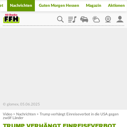
et
Nachrichten
Guten Morgen Hessen
Magazin
Aktionen
Playlist
Staupilot
Wetter
Webcam
Mein
© glomex, 05.06.2025
Video
>
Nachrichten
>
Trump verhängt Einreiseverbot in die USA gegen
zwölf Länder
TRUMP VERHÄNGT EINREISEVERBOT