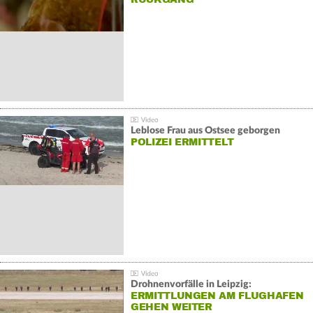
Leblose Frau aus Ostsee geborgen
POLIZEI ERMITTELT
Drohnenvorfälle in Leipzig:
ERMITTLUNGEN AM FLUGHAFEN
GEHEN WEITER