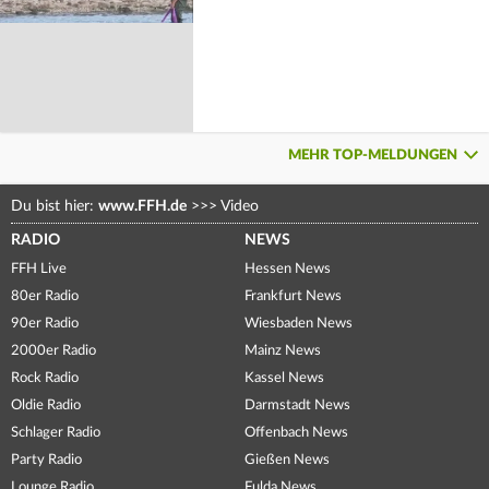
MEHR TOP-MELDUNGEN
Du bist hier:
www.FFH.de
>>>
Video
RADIO
NEWS
FFH Live
Hessen News
80er Radio
Frankfurt News
90er Radio
Wiesbaden News
2000er Radio
Mainz News
Rock Radio
Kassel News
Oldie Radio
Darmstadt News
Schlager Radio
Offenbach News
Party Radio
Gießen News
Lounge Radio
Fulda News