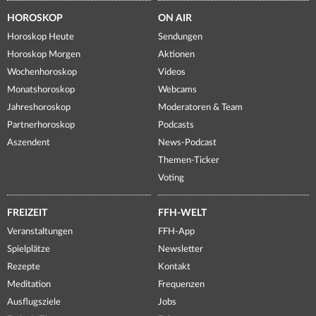
HOROSKOP
ON AIR
Horoskop Heute
Sendungen
Horoskop Morgen
Aktionen
Wochenhoroskop
Videos
Monatshoroskop
Webcams
Jahreshoroskop
Moderatoren & Team
Partnerhoroskop
Podcasts
Aszendent
News-Podcast
Themen-Ticker
Voting
FREIZEIT
FFH-WELT
Veranstaltungen
FFH-App
Spielplätze
Newsletter
Rezepte
Kontakt
Meditation
Frequenzen
Ausflugsziele
Jobs