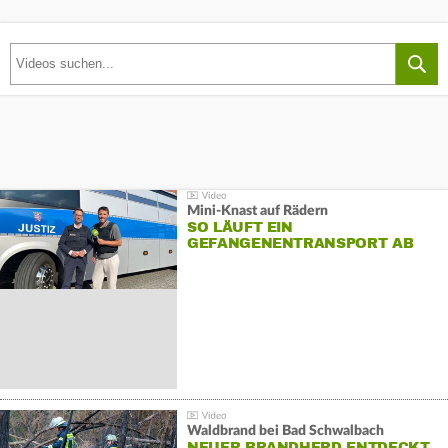
Mini-Knast auf Rädern
SO LÄUFT EIN
GEFANGENENTRANSPORT AB
Waldbrand bei Bad Schwalbach
NEUER BRANDHERD ENTDECKT