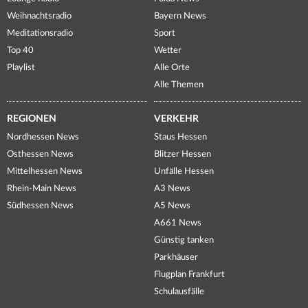
Weihnachtsradio
Bayern News
Meditationsradio
Sport
Top 40
Wetter
Playlist
Alle Orte
Alle Themen
REGIONEN
VERKEHR
Nordhessen News
Staus Hessen
Osthessen News
Blitzer Hessen
Mittelhessen News
Unfälle Hessen
Rhein-Main News
A3 News
Südhessen News
A5 News
A661 News
Günstig tanken
Parkhäuser
Flugplan Frankfurt
Schulausfälle