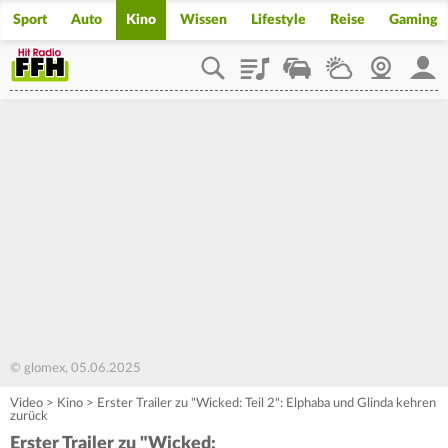
Sport
Auto
Kino
Wissen
Lifestyle
Reise
Gaming
Playlist
Staupilot
Wetter
Webcam
Mein
© glomex, 05.06.2025
Video
>
Kino
>
Erster Trailer zu "Wicked: Teil 2": Elphaba und Glinda kehren
zurück
Erster Trailer zu "Wicked: