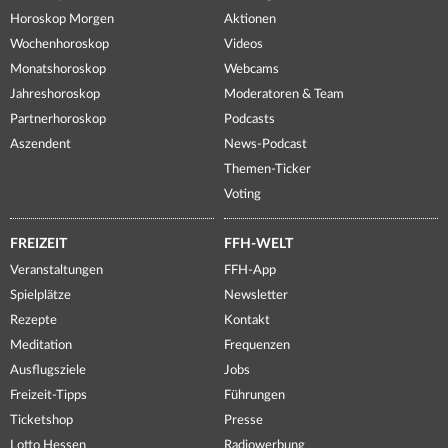
Horoskop Morgen
Aktionen
Wochenhoroskop
Videos
Monatshoroskop
Webcams
Jahreshoroskop
Moderatoren & Team
Partnerhoroskop
Podcasts
Aszendent
News-Podcast
Themen-Ticker
Voting
FREIZEIT
FFH-WELT
Veranstaltungen
FFH-App
Spielplätze
Newsletter
Rezepte
Kontakt
Meditation
Frequenzen
Ausflugsziele
Jobs
Freizeit-Tipps
Führungen
Ticketshop
Presse
Lotto Hessen
Radiowerbung