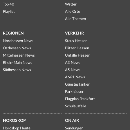
Top 40
Wetter
Playlist
Alle Orte
Alle Themen
REGIONEN
VERKEHR
Nordhessen News
Staus Hessen
Osthessen News
Blitzer Hessen
Mittelhessen News
Unfälle Hessen
Rhein-Main News
A3 News
Südhessen News
A5 News
A661 News
Günstig tanken
Parkhäuser
Flugplan Frankfurt
Schulausfälle
HOROSKOP
ON AIR
Horoskop Heute
Sendungen