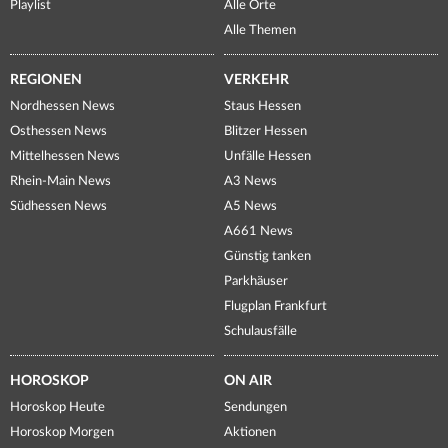
Playlist
Alle Orte
Alle Themen
REGIONEN
VERKEHR
Nordhessen News
Staus Hessen
Osthessen News
Blitzer Hessen
Mittelhessen News
Unfälle Hessen
Rhein-Main News
A3 News
Südhessen News
A5 News
A661 News
Günstig tanken
Parkhäuser
Flugplan Frankfurt
Schulausfälle
HOROSKOP
ON AIR
Horoskop Heute
Sendungen
Horoskop Morgen
Aktionen