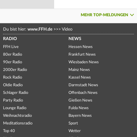
MEHR TOP-MELDUNGEN
Du bist hier:
www.FFH.de
>>>
Video
RADIO
NEWS
FFH Live
Hessen News
80er Radio
Frankfurt News
90er Radio
Wiesbaden News
2000er Radio
Mainz News
Rock Radio
Kassel News
Oldie Radio
Darmstadt News
Schlager Radio
Offenbach News
Party Radio
Gießen News
Lounge Radio
Fulda News
Weihnachtsradio
Bayern News
Meditationsradio
Sport
Top 40
Wetter