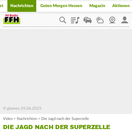
et
Nachrichten
Guten Morgen Hessen
Magazin
Aktionen
Playlist
Staupilot
Wetter
Webcam
Mein
© glomex, 05.06.2025
Video
>
Nachrichten
>
Die Jagd nach der Superzelle
DIE JAGD NACH DER SUPERZELLE