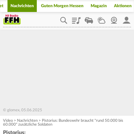
et
Nachrichten
Guten Morgen Hessen
Magazin
Aktionen
Playlist
Staupilot
Wetter
Webcam
Mein
© glomex, 05.06.2025
Video
>
Nachrichten
>
Pistorius: Bundeswehr braucht "rund 50.000 bis
60.000" zusätzliche Soldaten
Pistorius: