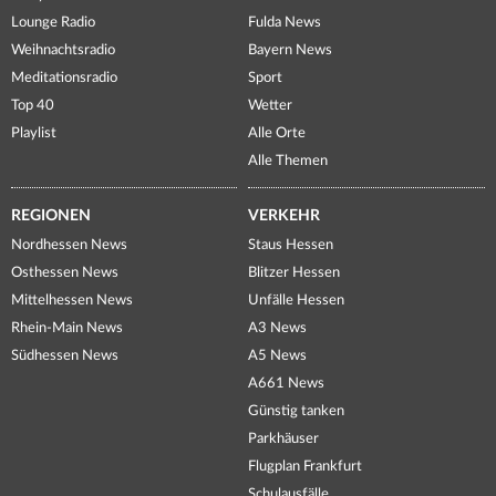
Lounge Radio
Fulda News
Weihnachtsradio
Bayern News
Meditationsradio
Sport
Top 40
Wetter
Playlist
Alle Orte
Alle Themen
REGIONEN
VERKEHR
Nordhessen News
Staus Hessen
Osthessen News
Blitzer Hessen
Mittelhessen News
Unfälle Hessen
Rhein-Main News
A3 News
Südhessen News
A5 News
A661 News
Günstig tanken
Parkhäuser
Flugplan Frankfurt
Schulausfälle