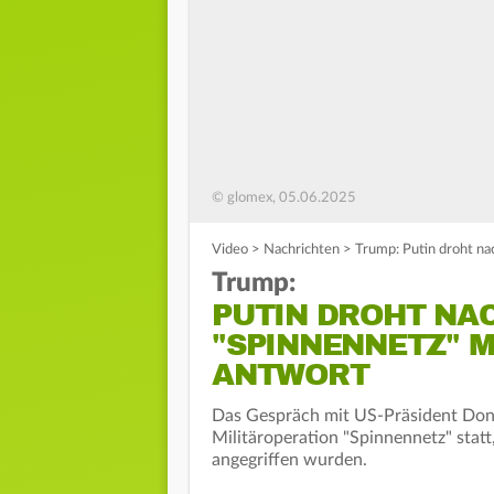
© glomex, 05.06.2025
Video
>
Nachrichten
>
Trump: Putin droht na
Trump:
PUTIN DROHT NA
"SPINNENNETZ" M
ANTWORT
Das Gespräch mit US-Präsident Dona
Militäroperation "Spinnennetz" statt
angegriffen wurden.