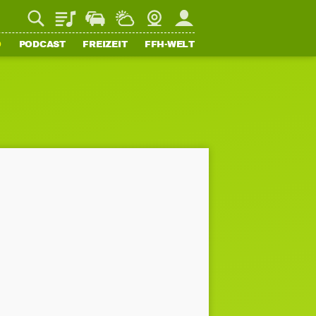
Playlist
Staupilot
Wetter
Webcam
Mein FFH
O
PODCAST
FREIZEIT
FFH-WELT