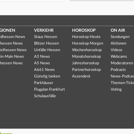
GIONEN
VERKEHR
HOROSKOP
ON AIR
dhessen News
Staus Hessen
Horoskop Heute
Sendungen
hessen News
Blitzer Hessen
Horoskop Morgen
Aktionen
telhessen News
Unfälle Hessen
Wochenhoroskop
Videos
in-Main News
A3 News
Monatshoroskop
Webcams
hessen News
A5 News
Jahreshoroskop
Moderatoren
A661 News
Partnerhoroskop
Podcasts
Günstig tanken
Aszendent
News-Podcas
Parkhäuser
Themen-Tick
Flugplan Frankfurt
Voting
Schulausfälle