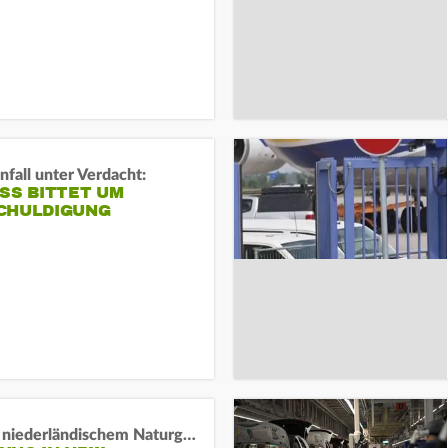
fall unter Verdacht:
SS BITTET UM E
HULDIGUNG
Lage in niederländischem Naturgebiet stabil