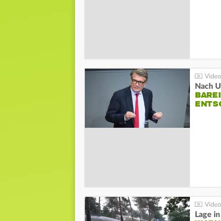
Nach Un
BAREI
NTSC