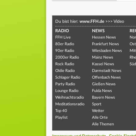
Du bist hier:
www.FFH.de
>>>
Video
RADIO
NEWS
RE
FFH Live
Hessen News
Nor
80er Radio
Frankfurt News
Ost
90er Radio
Wiesbaden News
Mit
2000er Radio
Mainz News
Rhe
Rock Radio
Kassel News
Süd
Oldie Radio
Darmstadt News
Schlager Radio
Offenbach News
Party Radio
Gießen News
Lounge Radio
Fulda News
Weihnachtsradio
Bayern News
Meditationsradio
Sport
Top 40
Wetter
Playlist
Alle Orte
Alle Themen