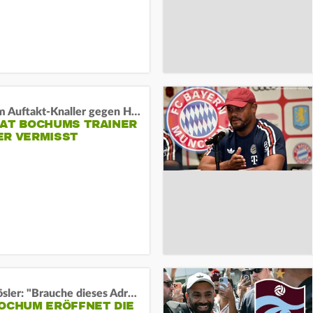
Vor dem Auftakt-Knaller gegen Hertha:
HAT BOCHUMS TRAINER
ER VERMISST
Uwe Rösler: "Brauche dieses Adrenalin"
BOCHUM ERÖFFNET DIE