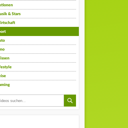
ktionen
sik & Stars
rtschaft
ort
uto
ino
issen
festyle
ise
aming