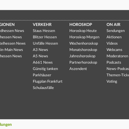
GIONEN
VERKEHR
HOROSKOP
ON AIR
dhessen News
Staus Hessen
Horoskop Heute
Sendungen
hessen News
Blitzer Hessen
Horoskop Morgen
Aktionen
telhessen News
Unfälle Hessen
Wochenhoroskop
Videos
in-Main News
A3 News
Monatshoroskop
Webcams
hessen News
A5 News
Jahreshoroskop
Moderatoren
A661 News
Partnerhoroskop
Podcasts
Günstig tanken
Aszendent
News-Podcas
Parkhäuser
Themen-Tick
Flugplan Frankfurt
Voting
Schulausfälle
llungen