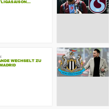
TLIGASAISON…
:
ANDE WECHSELT ZU
 MADRID