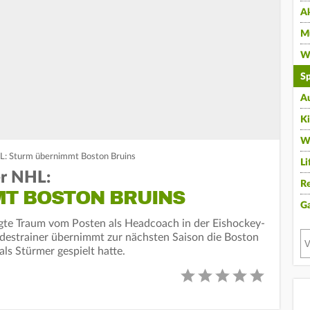
A
Mu
Wi
Sp
A
K
W
HL: Sturm übernimmt Boston Bruins
Li
er NHL:
Re
T BOSTON BRUINS
G
gte Traum vom Posten als Headcoach in der Eishockey-
ndestrainer übernimmt zur nächsten Saison die Boston
als Stürmer gespielt hatte.