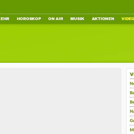
KEHR
HOROSKOP
ON AIR
MUSIK
AKTIONEN
VIDE
V
N
Be
B
N
G
M