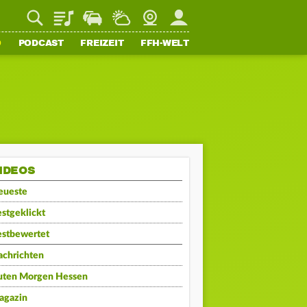
Playlist
Staupilot
Wetter
Webcam
Mein FFH
O
PODCAST
FREIZEIT
FFH-WELT
IDEOS
eueste
stgeklickt
estbewertet
achrichten
uten Morgen Hessen
agazin