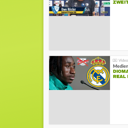
ZWEI
Medien
DIOM
REAL