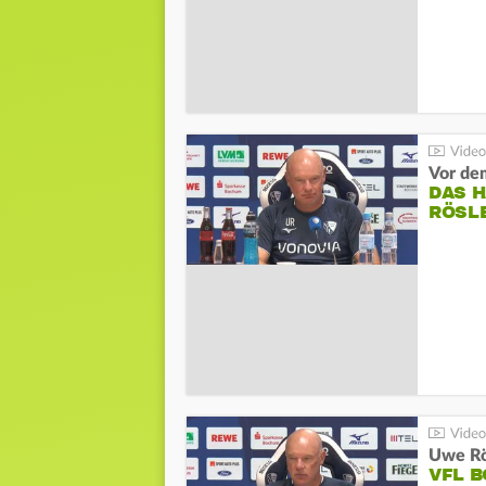
DAS 
RÖSL
VFL 