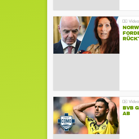
NORW
FORD
RÜCK
BVB 
AB