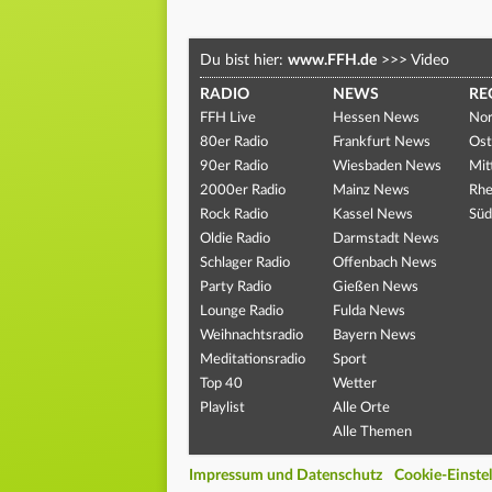
Du bist hier:
www.FFH.de
>>>
Video
RADIO
NEWS
RE
FFH Live
Hessen News
Nor
80er Radio
Frankfurt News
Ost
90er Radio
Wiesbaden News
Mit
2000er Radio
Mainz News
Rhe
Rock Radio
Kassel News
Süd
Oldie Radio
Darmstadt News
Schlager Radio
Offenbach News
Party Radio
Gießen News
Lounge Radio
Fulda News
Weihnachtsradio
Bayern News
Meditationsradio
Sport
Top 40
Wetter
Playlist
Alle Orte
Alle Themen
Impressum und Datenschutz
Cookie-Einste