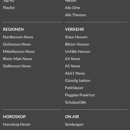
Top 40
Wetter
Playlist
Alle Orte
Alle Themen
REGIONEN
VERKEHR
Nordhessen News
Staus Hessen
Osthessen News
Blitzer Hessen
Mittelhessen News
Unfälle Hessen
Rhein-Main News
A3 News
Südhessen News
A5 News
A661 News
Günstig tanken
Parkhäuser
Flugplan Frankfurt
Schulausfälle
HOROSKOP
ON AIR
Horoskop Heute
Sendungen