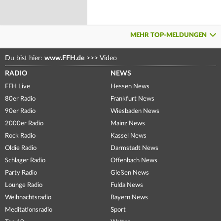
MEHR TOP-MELDUNGEN
Du bist hier:
www.FFH.de
>>>
Video
RADIO
NEWS
FFH Live
Hessen News
80er Radio
Frankfurt News
90er Radio
Wiesbaden News
2000er Radio
Mainz News
Rock Radio
Kassel News
Oldie Radio
Darmstadt News
Schlager Radio
Offenbach News
Party Radio
Gießen News
Lounge Radio
Fulda News
Weihnachtsradio
Bayern News
Meditationsradio
Sport