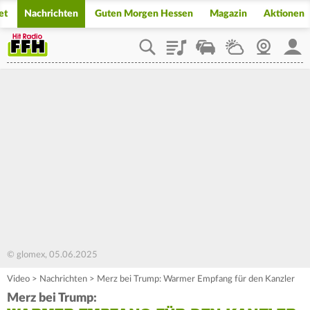
et
Nachrichten
Guten Morgen Hessen
Magazin
Aktionen
Playlist
Staupilot
Wetter
Webcam
Mein
© glomex, 05.06.2025
Video
>
Nachrichten
>
Merz bei Trump: Warmer Empfang für den Kanzler
Merz bei Trump: