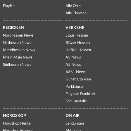
Playlist
Alle Orte
Alle Themen
REGIONEN
VERKEHR
Nordhessen News
Staus Hessen
Osthessen News
Blitzer Hessen
Mittelhessen News
Unfälle Hessen
Rhein-Main News
A3 News
Südhessen News
A5 News
A661 News
Günstig tanken
Parkhäuser
Flugplan Frankfurt
Schulausfälle
HOROSKOP
ON AIR
Horoskop Heute
Sendungen
Horoskop Morgen
Aktionen