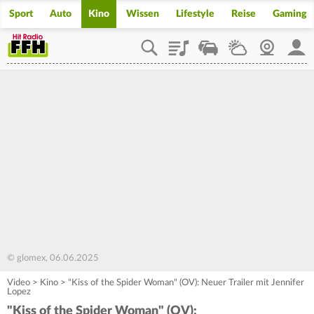
Sport
Auto
Kino
Wissen
Lifestyle
Reise
Gaming
Playlist
Staupilot
Wetter
Webcam
Mein
© glomex, 06.06.2025
Video
>
Kino
>
"Kiss of the Spider Woman" (OV): Neuer Trailer mit Jennifer
Lopez
"Kiss of the Spider Woman" (OV):