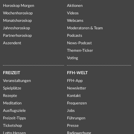
Horoskop Morgen
Aktionen
Wochenhoroskop
Videos
Monatshoroskop
Webcams
Jahreshoroskop
Moderatoren & Team
Partnerhoroskop
Podcasts
Aszendent
News-Podcast
Themen-Ticker
Voting
FREIZEIT
FFH-WELT
Veranstaltungen
FFH-App
Spielplätze
Newsletter
Rezepte
Kontakt
Meditation
Frequenzen
Ausflugsziele
Jobs
Freizeit-Tipps
Führungen
Ticketshop
Presse
Lotto Hessen
Radiowerbung