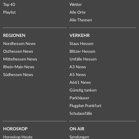
Top 40
Wetter
Playlist
Alle Orte
Alle Themen
REGIONEN
VERKEHR
Nordhessen News
Staus Hessen
Osthessen News
Blitzer Hessen
Mittelhessen News
Unfälle Hessen
Rhein-Main News
A3 News
Südhessen News
A5 News
A661 News
Günstig tanken
Parkhäuser
Flugplan Frankfurt
Schulausfälle
HOROSKOP
ON AIR
Horoskop Heute
Sendungen