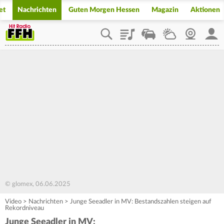
et
Nachrichten
Guten Morgen Hessen
Magazin
Aktionen
Playlist
Staupilot
Wetter
Webcam
Mein
© glomex, 06.06.2025
Video
>
Nachrichten
>
Junge Seeadler in MV: Bestandszahlen steigen auf
Rekordniveau
Junge Seeadler in MV: