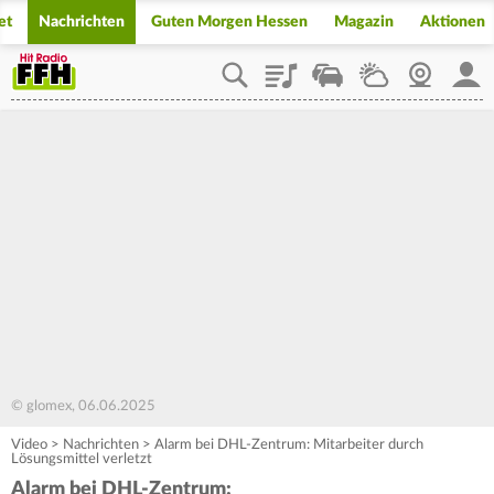
et
Nachrichten
Guten Morgen Hessen
Magazin
Aktionen
Playlist
Staupilot
Wetter
Webcam
Mein
© glomex, 06.06.2025
Video
>
Nachrichten
>
Alarm bei DHL-Zentrum: Mitarbeiter durch
Lösungsmittel verletzt
Alarm bei DHL-Zentrum: