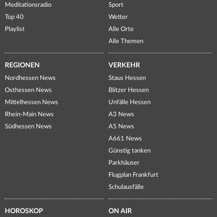
Meditationsradio
Sport
Top 40
Wetter
Playlist
Alle Orte
Alle Themen
REGIONEN
VERKEHR
Nordhessen News
Staus Hessen
Osthessen News
Blitzer Hessen
Mittelhessen News
Unfälle Hessen
Rhein-Main News
A3 News
Südhessen News
A5 News
A661 News
Günstig tanken
Parkhäuser
Flugplan Frankfurt
Schulausfälle
HOROSKOP
ON AIR