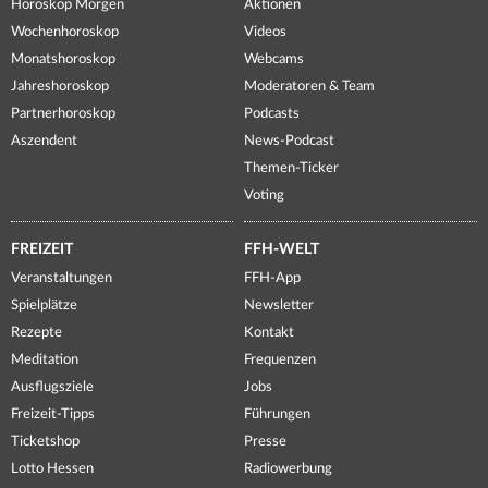
Horoskop Morgen
Aktionen
Wochenhoroskop
Videos
Monatshoroskop
Webcams
Jahreshoroskop
Moderatoren & Team
Partnerhoroskop
Podcasts
Aszendent
News-Podcast
Themen-Ticker
Voting
FREIZEIT
FFH-WELT
Veranstaltungen
FFH-App
Spielplätze
Newsletter
Rezepte
Kontakt
Meditation
Frequenzen
Ausflugsziele
Jobs
Freizeit-Tipps
Führungen
Ticketshop
Presse
Lotto Hessen
Radiowerbung