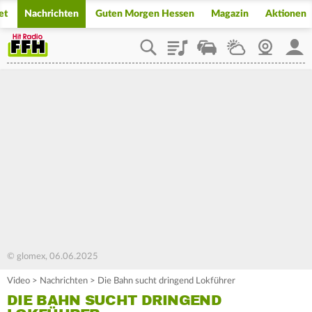
et
Nachrichten
Guten Morgen Hessen
Magazin
Aktionen
Playlist
Staupilot
Wetter
Webcam
Mein
© glomex, 06.06.2025
Video
>
Nachrichten
>
Die Bahn sucht dringend Lokführer
DIE BAHN SUCHT DRINGEND