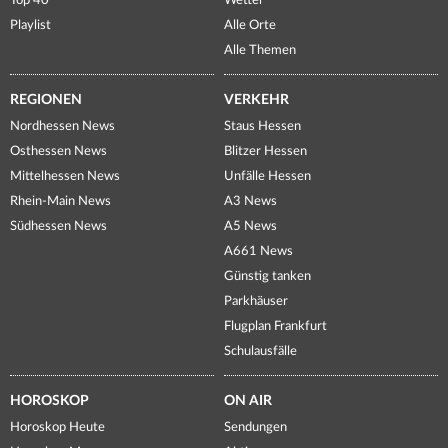
Top 40
Wetter
Playlist
Alle Orte
Alle Themen
REGIONEN
VERKEHR
Nordhessen News
Staus Hessen
Osthessen News
Blitzer Hessen
Mittelhessen News
Unfälle Hessen
Rhein-Main News
A3 News
Südhessen News
A5 News
A661 News
Günstig tanken
Parkhäuser
Flugplan Frankfurt
Schulausfälle
HOROSKOP
ON AIR
Horoskop Heute
Sendungen