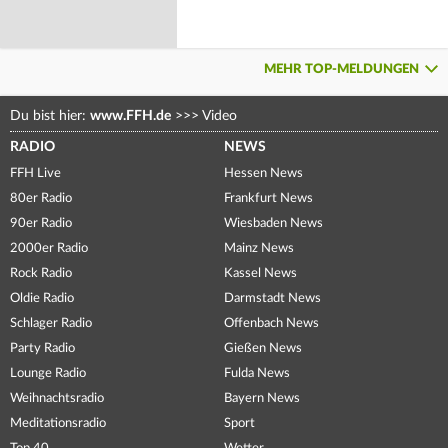
MEHR TOP-MELDUNGEN
Du bist hier:
www.FFH.de
>>>
Video
RADIO
NEWS
FFH Live
Hessen News
80er Radio
Frankfurt News
90er Radio
Wiesbaden News
2000er Radio
Mainz News
Rock Radio
Kassel News
Oldie Radio
Darmstadt News
Schlager Radio
Offenbach News
Party Radio
Gießen News
Lounge Radio
Fulda News
Weihnachtsradio
Bayern News
Meditationsradio
Sport