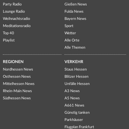
Party Radio
Gießen News
Lounge Radio
Fulda News
Weihnachtsradio
Bayern News
Meditationsradio
Sport
Top 40
Wetter
Playlist
Alle Orte
Alle Themen
REGIONEN
VERKEHR
Nordhessen News
Staus Hessen
Osthessen News
Blitzer Hessen
Mittelhessen News
Unfälle Hessen
Rhein-Main News
A3 News
Südhessen News
A5 News
A661 News
Günstig tanken
Parkhäuser
Flugplan Frankfurt