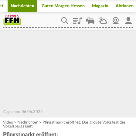
et
Nachrichten
Guten Morgen Hessen
Magazin
Aktionen
Playlist
Staupilot
Wetter
Webcam
Mein
© glomex, 06.06.2025
Video
>
Nachrichten
>
Pfingstmarkt eröffnet: Das größte Volksfest des
Vogelsbergs läuft
Pfingstmarkt eröffnet: