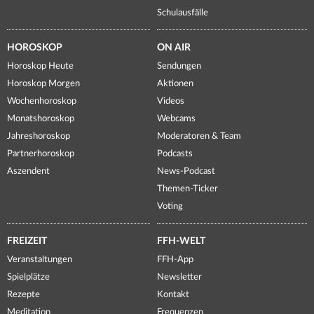
Schulausfälle
HOROSKOP
ON AIR
Horoskop Heute
Sendungen
Horoskop Morgen
Aktionen
Wochenhoroskop
Videos
Monatshoroskop
Webcams
Jahreshoroskop
Moderatoren & Team
Partnerhoroskop
Podcasts
Aszendent
News-Podcast
Themen-Ticker
Voting
FREIZEIT
FFH-WELT
Veranstaltungen
FFH-App
Spielplätze
Newsletter
Rezepte
Kontakt
Meditation
Frequenzen