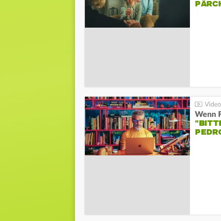
PÄRC
"BITT
PEDR