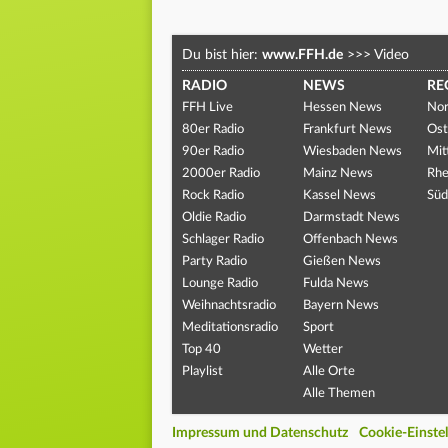
Du bist hier:
www.FFH.de
>>>
Video
RADIO
NEWS
RE
FFH Live
Hessen News
Nor
80er Radio
Frankfurt News
Ost
90er Radio
Wiesbaden News
Mit
2000er Radio
Mainz News
Rhe
Rock Radio
Kassel News
Süd
Oldie Radio
Darmstadt News
Schlager Radio
Offenbach News
Party Radio
Gießen News
Lounge Radio
Fulda News
Weihnachtsradio
Bayern News
Meditationsradio
Sport
Top 40
Wetter
Playlist
Alle Orte
Alle Themen
Impressum und Datenschutz
Cookie-Einste