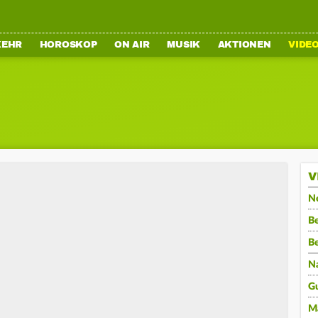
KEHR
HOROSKOP
ON AIR
MUSIK
AKTIONEN
VIDE
V
N
Be
B
N
G
M