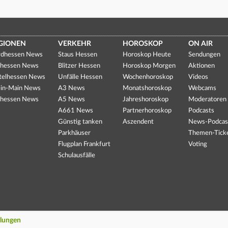
GIONEN
VERKEHR
HOROSKOP
ON AIR
dhessen News
Staus Hessen
Horoskop Heute
Sendungen
hessen News
Blitzer Hessen
Horoskop Morgen
Aktionen
telhessen News
Unfälle Hessen
Wochenhoroskop
Videos
in-Main News
A3 News
Monatshoroskop
Webcams
hessen News
A5 News
Jahreshoroskop
Moderatoren
A661 News
Partnerhoroskop
Podcasts
Günstig tanken
Aszendent
News-Podcas
Parkhäuser
Themen-Tick
Flugplan Frankfurt
Voting
Schulausfälle
llungen