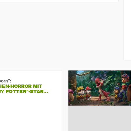
born":
IEN-HORROR MIT
RY POTTER"-STAR…