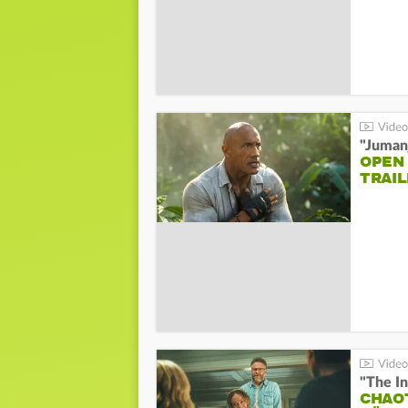
"Jumanj
OPEN
TRAIL
"The In
CHAO