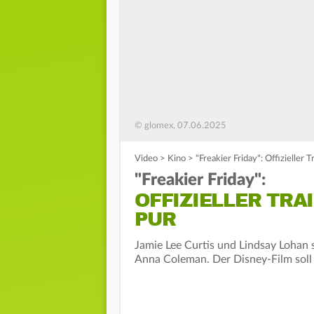
© glomex, 07.06.2025
Video
>
Kino
>
"Freakier Friday": Offizieller 
"Freakier Friday":
OFFIZIELLER TRA
PUR
Jamie Lee Curtis und Lindsay Lohan s
Anna Coleman. Der Disney-Film soll 