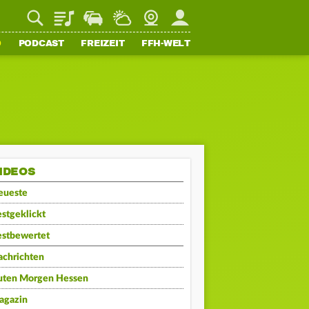
Playlist
Staupilot
Wetter
Webcam
Mein FFH
O
PODCAST
FREIZEIT
FFH-WELT
IDEOS
eueste
stgeklickt
estbewertet
achrichten
uten Morgen Hessen
agazin