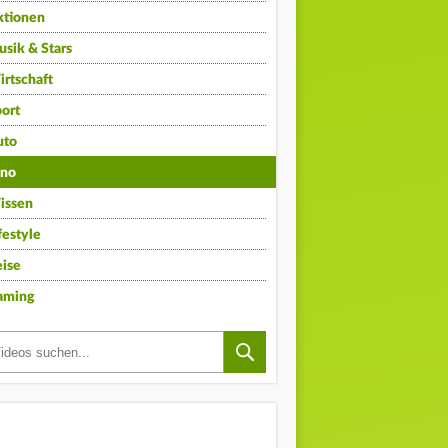
ktionen
sik & Stars
rtschaft
ort
uto
ino
issen
festyle
ise
aming