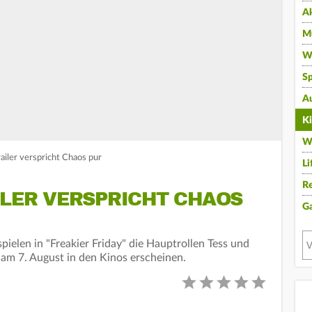
A
Mu
Wi
Sp
A
K
W
Trailer verspricht Chaos pur
Li
Re
ILER VERSPRICHT CHAOS
G
pielen in "Freakier Friday" die Hauptrollen Tess und
am 7. August in den Kinos erscheinen.