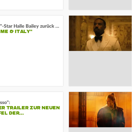
"Arielle"-Star Halle Bailey zurück auf der Leinwand:
 ME & ITALY"
sso":
ER TRAILER ZUR NEUEN
FEL DER…