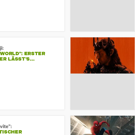
i:
 WORLD": ERSTER
ER LÄSST'S…
vite":
TISCHER