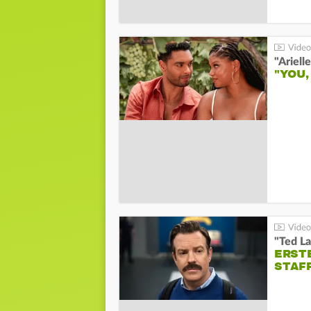
"YOU,
"Ted La
ERST
STAF