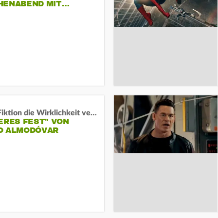
HENABEND MIT…
Wenn Fiktion die Wirklichkeit verschiebt:
ERES FEST" VON
O ALMODÓVAR