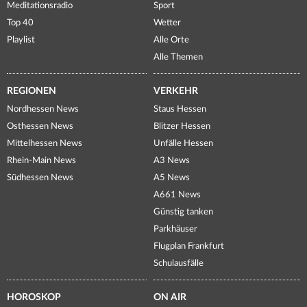
Meditationsradio
Sport
Top 40
Wetter
Playlist
Alle Orte
Alle Themen
REGIONEN
VERKEHR
Nordhessen News
Staus Hessen
Osthessen News
Blitzer Hessen
Mittelhessen News
Unfälle Hessen
Rhein-Main News
A3 News
Südhessen News
A5 News
A661 News
Günstig tanken
Parkhäuser
Flugplan Frankfurt
Schulausfälle
HOROSKOP
ON AIR