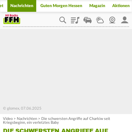
et
Nachrichten
Guten Morgen Hessen
Magazin
Aktionen
Playlist
Staupilot
Wetter
Webcam
Mein
© glomex, 07.06.2025
Video
>
Nachrichten
>
Die schwersten Angriffe auf Charkiw seit
Kriegsbeginn, ein verletztes Baby
DIE SCHWERSTEN ANGRIFFE AUF