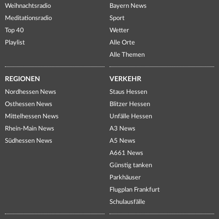
Weihnachtsradio
Bayern News
Meditationsradio
Sport
Top 40
Wetter
Playlist
Alle Orte
Alle Themen
REGIONEN
VERKEHR
Nordhessen News
Staus Hessen
Osthessen News
Blitzer Hessen
Mittelhessen News
Unfälle Hessen
Rhein-Main News
A3 News
Südhessen News
A5 News
A661 News
Günstig tanken
Parkhäuser
Flugplan Frankfurt
Schulausfälle