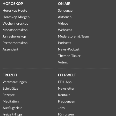
HOROSKOP
ON AIR
Horoskop Heute
Sendungen
Horoskop Morgen
Aktionen
Wochenhoroskop
Videos
Monatshoroskop
Webcams
Jahreshoroskop
Moderatoren & Team
Partnerhoroskop
Podcasts
Aszendent
News-Podcast
Themen-Ticker
Voting
FREIZEIT
FFH-WELT
Veranstaltungen
FFH-App
Spielplätze
Newsletter
Rezepte
Kontakt
Meditation
Frequenzen
Ausflugsziele
Jobs
Freizeit-Tipps
Führungen