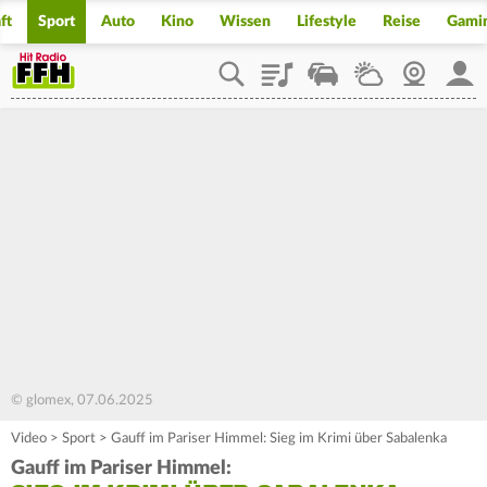
ft
Sport
Auto
Kino
Wissen
Lifestyle
Reise
Gami
Playlist
Staupilot
Wetter
Webcam
Mein
© glomex, 07.06.2025
Video
>
Sport
>
Gauff im Pariser Himmel: Sieg im Krimi über Sabalenka
Gauff im Pariser Himmel: