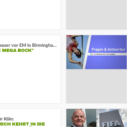
Neugebauer vor EM in Birmingham:
E MEGA BOCK"
r Köln:
ICH KEHRT IN DIE