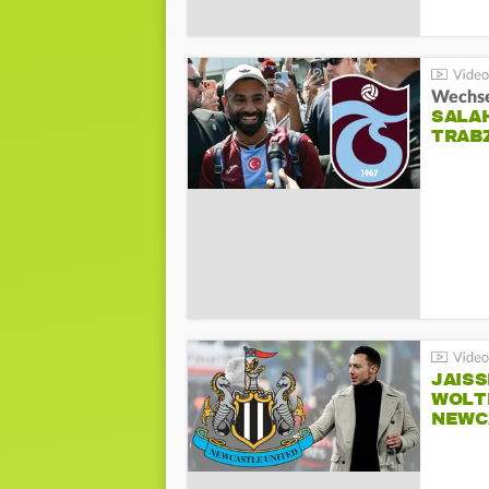
Wechsel
SALA
TRAB
JAIS
WOLT
NEWC