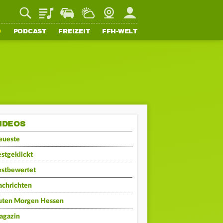
Playlist
Staupilot
Wetter
Webcam
Mein FFH
O
PODCAST
FREIZEIT
FFH-WELT
IDEOS
eueste
stgeklickt
estbewertet
achrichten
uten Morgen Hessen
agazin