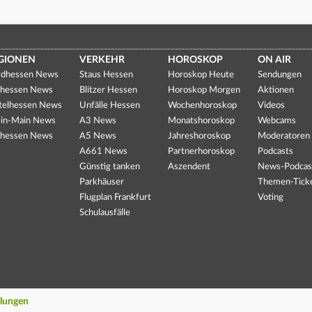
GIONEN
VERKEHR
HOROSKOP
ON AIR
dhessen News
Staus Hessen
Horoskop Heute
Sendungen
hessen News
Blitzer Hessen
Horoskop Morgen
Aktionen
telhessen News
Unfälle Hessen
Wochenhoroskop
Videos
in-Main News
A3 News
Monatshoroskop
Webcams
hessen News
A5 News
Jahreshoroskop
Moderatoren
A661 News
Partnerhoroskop
Podcasts
Günstig tanken
Aszendent
News-Podcas
Parkhäuser
Themen-Tick
Flugplan Frankfurt
Voting
Schulausfälle
llungen