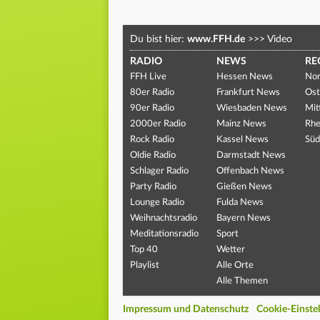
Du bist hier:
www.FFH.de
>>>
Video
RADIO
NEWS
RE
FFH Live
Hessen News
Nor
80er Radio
Frankfurt News
Ost
90er Radio
Wiesbaden News
Mit
2000er Radio
Mainz News
Rhe
Rock Radio
Kassel News
Süd
Oldie Radio
Darmstadt News
Schlager Radio
Offenbach News
Party Radio
Gießen News
Lounge Radio
Fulda News
Weihnachtsradio
Bayern News
Meditationsradio
Sport
Top 40
Wetter
Playlist
Alle Orte
Alle Themen
Impressum und Datenschutz
Cookie-Einste