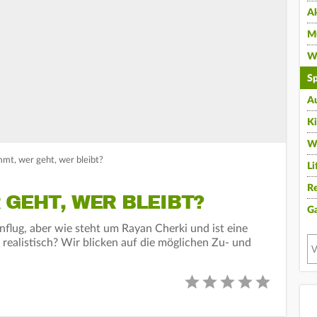
A
Mu
Wi
Sp
A
K
W
mt, wer geht, wer bleibt?
Li
Re
GEHT, WER BLEIBT?
G
Anflug, aber wie steht um Rayan Cherki und ist eine
ealistisch? Wir blicken auf die möglichen Zu- und