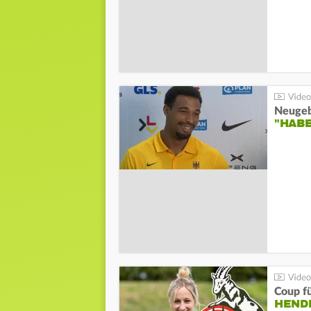
"HAB
Coup fü
HENDR