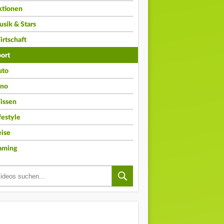
ktionen
sik & Stars
rtschaft
ort
uto
ino
issen
festyle
ise
aming