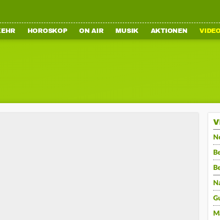
KEHR
HOROSKOP
ON AIR
MUSIK
AKTIONEN
VIDE
V
N
Be
B
N
G
M