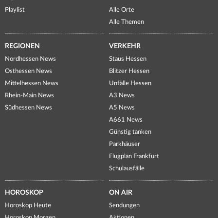
Playlist
Alle Orte
Alle Themen
REGIONEN
VERKEHR
Nordhessen News
Staus Hessen
Osthessen News
Blitzer Hessen
Mittelhessen News
Unfälle Hessen
Rhein-Main News
A3 News
Südhessen News
A5 News
A661 News
Günstig tanken
Parkhäuser
Flugplan Frankfurt
Schulausfälle
HOROSKOP
ON AIR
Horoskop Heute
Sendungen
Horoskop Morgen
Aktionen