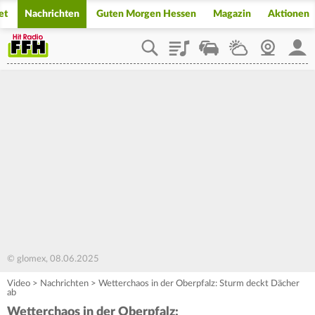
et
Nachrichten
Guten Morgen Hessen
Magazin
Aktionen
Playlist
Staupilot
Wetter
Webcam
Mein
© glomex, 08.06.2025
Video
>
Nachrichten
>
Wetterchaos in der Oberpfalz: Sturm deckt Dächer
ab
Wetterchaos in der Oberpfalz: