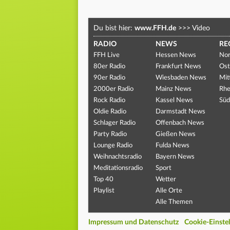
Du bist hier:
www.FFH.de
>>>
Video
RADIO
NEWS
RE
FFH Live
Hessen News
Nor
80er Radio
Frankfurt News
Ost
90er Radio
Wiesbaden News
Mit
2000er Radio
Mainz News
Rhe
Rock Radio
Kassel News
Süd
Oldie Radio
Darmstadt News
Schlager Radio
Offenbach News
Party Radio
Gießen News
Lounge Radio
Fulda News
Weihnachtsradio
Bayern News
Meditationsradio
Sport
Top 40
Wetter
Playlist
Alle Orte
Alle Themen
Impressum und Datenschutz
Cookie-Einste