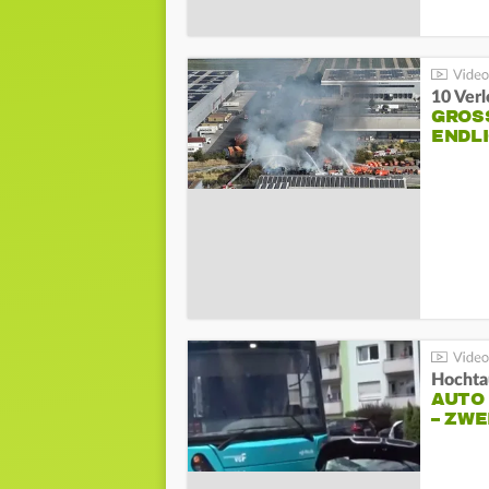
10 Ver
GROSS
NDLI
Hochta
AUTO
– ZW