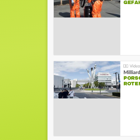
GEFA
Millia
PORSC
ROTE