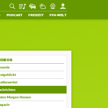
Playlist
Staupilot
Wetter
Webcam
Mein FFH
O
PODCAST
FREIZEIT
FFH-WELT
IDEOS
eueste
stgeklickt
estbewertet
achrichten
uten Morgen Hessen
agazin