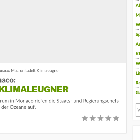
A
Mu
Wi
Sp
A
K
W
naco: Macron tadelt Klimaleugner
Li
naco:
Re
KLIMALEUGNER
G
rum in Monaco riefen die Staats- und Regierungschefs
der Ozeane auf.