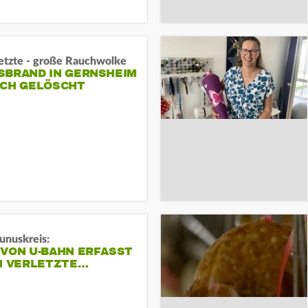
letzte - große Rauchwolke
BRAND IN GERNSHEIM E
CH GELÖSCHT
unuskreis:
 VON U-BAHN ERFASST
EI VERLETZTE…