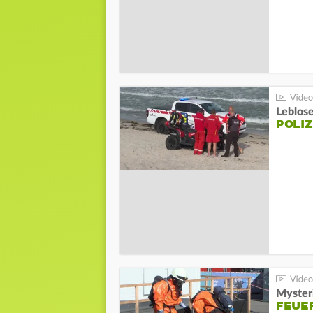
Leblos
POLIZ
Mysteri
FEUE