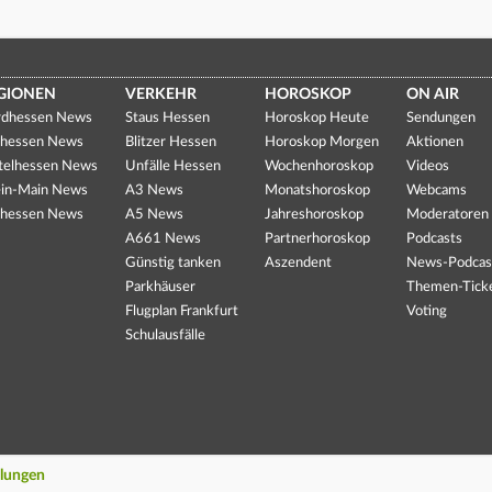
GIONEN
VERKEHR
HOROSKOP
ON AIR
dhessen News
Staus Hessen
Horoskop Heute
Sendungen
hessen News
Blitzer Hessen
Horoskop Morgen
Aktionen
telhessen News
Unfälle Hessen
Wochenhoroskop
Videos
in-Main News
A3 News
Monatshoroskop
Webcams
hessen News
A5 News
Jahreshoroskop
Moderatoren
A661 News
Partnerhoroskop
Podcasts
Günstig tanken
Aszendent
News-Podcas
Parkhäuser
Themen-Tick
Flugplan Frankfurt
Voting
Schulausfälle
llungen