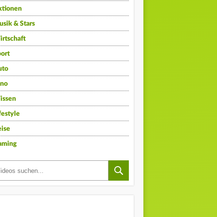
ktionen
sik & Stars
rtschaft
ort
uto
ino
issen
festyle
ise
aming