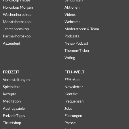
Horoskop Heute
Sendungen
Horoskop Morgen
Aktionen
Wochenhoroskop
Videos
Monatshoroskop
Webcams
Jahreshoroskop
Moderatoren & Team
Partnerhoroskop
Podcasts
Aszendent
News-Podcast
Themen-Ticker
Voting
FREIZEIT
FFH-WELT
Veranstaltungen
FFH-App
Spielplätze
Newsletter
Rezepte
Kontakt
Meditation
Frequenzen
Ausflugsziele
Jobs
Freizeit-Tipps
Führungen
Ticketshop
Presse