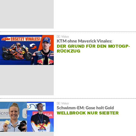
KTM ohne Maverick Vinales:
DER GRUND FÜR DEN MOTOGP-
RÜCKZUG
Schwimm-EM: Gose holt Gold
WELLBROCK NUR SIEBTER