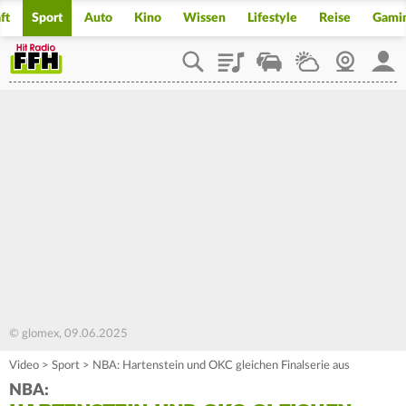
ft
Sport
Auto
Kino
Wissen
Lifestyle
Reise
Gami
Playlist
Staupilot
Wetter
Webcam
Mein
© glomex, 09.06.2025
Video
>
Sport
>
NBA: Hartenstein und OKC gleichen Finalserie aus
NBA: