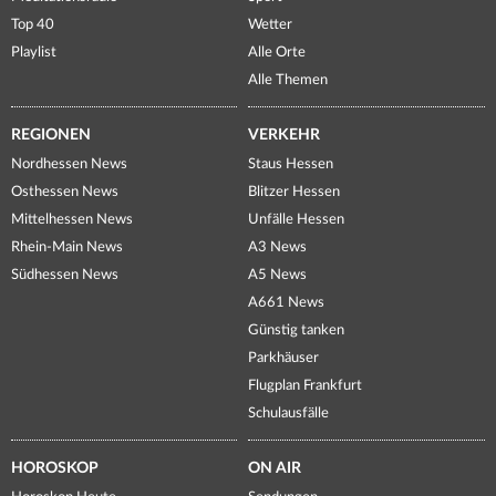
Top 40
Wetter
Playlist
Alle Orte
Alle Themen
REGIONEN
VERKEHR
Nordhessen News
Staus Hessen
Osthessen News
Blitzer Hessen
Mittelhessen News
Unfälle Hessen
Rhein-Main News
A3 News
Südhessen News
A5 News
A661 News
Günstig tanken
Parkhäuser
Flugplan Frankfurt
Schulausfälle
HOROSKOP
ON AIR