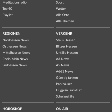
Meditationsradio
Sport
Top 40
Wetter
Playlist
Alle Orte
Alle Themen
REGIONEN
VERKEHR
Nordhessen News
Staus Hessen
Osthessen News
Blitzer Hessen
Mittelhessen News
Unfälle Hessen
Rhein-Main News
A3 News
Südhessen News
A5 News
A661 News
Günstig tanken
Parkhäuser
Flugplan Frankfurt
Schulausfälle
HOROSKOP
ON AIR