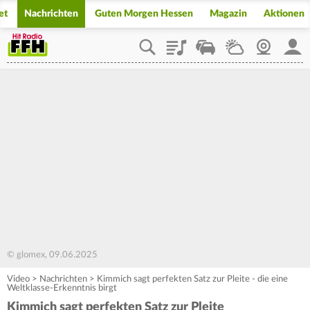
et
Nachrichten
Guten Morgen Hessen
Magazin
Aktionen
Playlist
Staupilot
Wetter
Webcam
Mein
© glomex, 09.06.2025
Video
>
Nachrichten
>
Kimmich sagt perfekten Satz zur Pleite - die eine
Weltklasse-Erkenntnis birgt
Kimmich sagt perfekten Satz zur Pleite