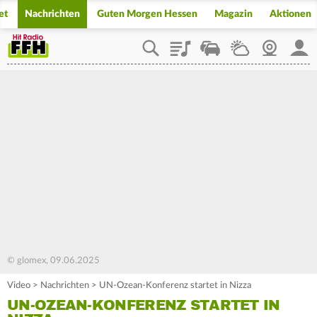
et
Nachrichten
Guten Morgen Hessen
Magazin
Aktionen
Playlist
Staupilot
Wetter
Webcam
Mein
© glomex, 09.06.2025
Video
>
Nachrichten
>
UN-Ozean-Konferenz startet in Nizza
UN-OZEAN-KONFERENZ STARTET IN