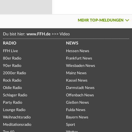
MEHR TOP-MELDUNGEN
Du bist hier:
www.FFH.de
>>>
Video
RADIO
NEWS
FFH Live
Hessen News
80er Radio
Frankfurt News
90er Radio
Wiesbaden News
2000er Radio
Mainz News
Rock Radio
Kassel News
Oldie Radio
Darmstadt News
Schlager Radio
Offenbach News
Party Radio
Gießen News
Lounge Radio
Fulda News
Weihnachtsradio
Bayern News
Meditationsradio
Sport