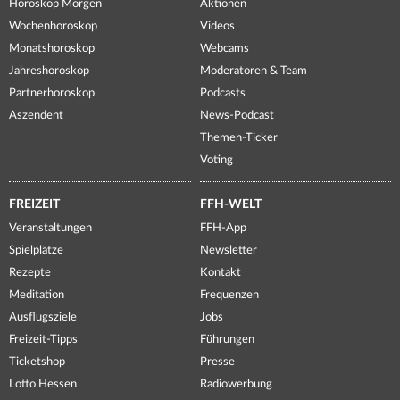
Horoskop Morgen
Aktionen
Wochenhoroskop
Videos
Monatshoroskop
Webcams
Jahreshoroskop
Moderatoren & Team
Partnerhoroskop
Podcasts
Aszendent
News-Podcast
Themen-Ticker
Voting
FREIZEIT
FFH-WELT
Veranstaltungen
FFH-App
Spielplätze
Newsletter
Rezepte
Kontakt
Meditation
Frequenzen
Ausflugsziele
Jobs
Freizeit-Tipps
Führungen
Ticketshop
Presse
Lotto Hessen
Radiowerbung