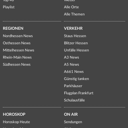
Top 40
Wetter
Playlist
Alle Orte
Alle Themen
REGIONEN
VERKEHR
Nordhessen News
Staus Hessen
Osthessen News
Blitzer Hessen
Mittelhessen News
Unfälle Hessen
Rhein-Main News
A3 News
Südhessen News
A5 News
A661 News
Günstig tanken
Parkhäuser
Flugplan Frankfurt
Schulausfälle
HOROSKOP
ON AIR
Horoskop Heute
Sendungen