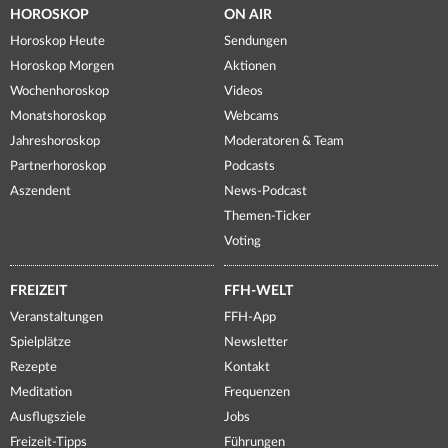
HOROSKOP
ON AIR
Horoskop Heute
Sendungen
Horoskop Morgen
Aktionen
Wochenhoroskop
Videos
Monatshoroskop
Webcams
Jahreshoroskop
Moderatoren & Team
Partnerhoroskop
Podcasts
Aszendent
News-Podcast
Themen-Ticker
Voting
FREIZEIT
FFH-WELT
Veranstaltungen
FFH-App
Spielplätze
Newsletter
Rezepte
Kontakt
Meditation
Frequenzen
Ausflugsziele
Jobs
Freizeit-Tipps
Führungen