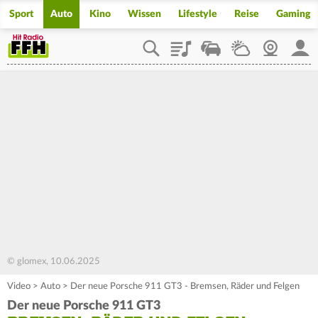
Sport
Auto
Kino
Wissen
Lifestyle
Reise
Gaming
Playlist
Staupilot
Wetter
Webcam
Mein
© glomex, 10.06.2025
Video
>
Auto
>
Der neue Porsche 911 GT3 - Bremsen, Räder und Felgen
Der neue Porsche 911 GT3