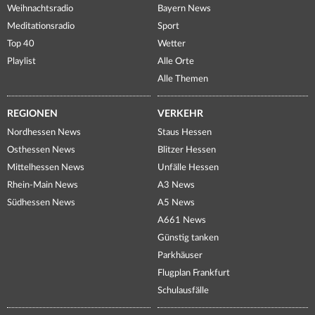
Weihnachtsradio
Bayern News
Meditationsradio
Sport
Top 40
Wetter
Playlist
Alle Orte
Alle Themen
REGIONEN
VERKEHR
Nordhessen News
Staus Hessen
Osthessen News
Blitzer Hessen
Mittelhessen News
Unfälle Hessen
Rhein-Main News
A3 News
Südhessen News
A5 News
A661 News
Günstig tanken
Parkhäuser
Flugplan Frankfurt
Schulausfälle