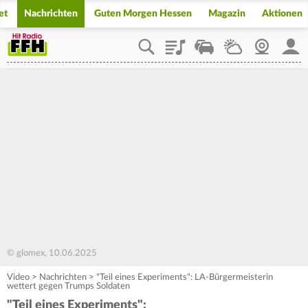
et
Nachrichten
Guten Morgen Hessen
Magazin
Aktionen
Playlist
Staupilot
Wetter
Webcam
Mein
© glomex, 10.06.2025
Video
>
Nachrichten
>
"Teil eines Experiments": LA-Bürgermeisterin
wettert gegen Trumps Soldaten
"Teil eines Experiments":