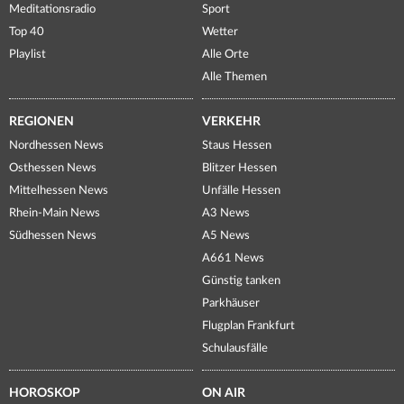
Meditationsradio
Sport
Top 40
Wetter
Playlist
Alle Orte
Alle Themen
REGIONEN
VERKEHR
Nordhessen News
Staus Hessen
Osthessen News
Blitzer Hessen
Mittelhessen News
Unfälle Hessen
Rhein-Main News
A3 News
Südhessen News
A5 News
A661 News
Günstig tanken
Parkhäuser
Flugplan Frankfurt
Schulausfälle
HOROSKOP
ON AIR