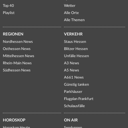
Top 40
Wetter
Playlist
Alle Orte
Alle Themen
REGIONEN
VERKEHR
Nordhessen News
Staus Hessen
Osthessen News
Blitzer Hessen
Mittelhessen News
Unfälle Hessen
Rhein-Main News
A3 News
Südhessen News
A5 News
A661 News
Günstig tanken
Parkhäuser
Flugplan Frankfurt
Schulausfälle
HOROSKOP
ON AIR
Horoskop Heute
Sendungen