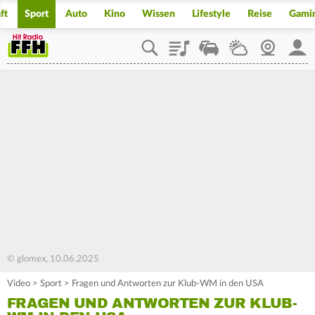
ft
Sport
Auto
Kino
Wissen
Lifestyle
Reise
Gami
Playlist
Staupilot
Wetter
Webcam
Mein
© glomex, 10.06.2025
Video
>
Sport
>
Fragen und Antworten zur Klub-WM in den USA
FRAGEN UND ANTWORTEN ZUR KLUB-