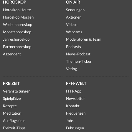
HOROSKOP
ON AIR
Horoskop Heute
Sendungen
Horoskop Morgen
Aktionen
Wochenhoroskop
Videos
Monatshoroskop
Webcams
Jahreshoroskop
Moderatoren & Team
Partnerhoroskop
Podcasts
Aszendent
News-Podcast
Themen-Ticker
Voting
FREIZEIT
FFH-WELT
Veranstaltungen
FFH-App
Spielplätze
Newsletter
Rezepte
Kontakt
Meditation
Frequenzen
Ausflugsziele
Jobs
Freizeit-Tipps
Führungen