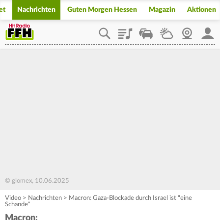
et
Nachrichten
Guten Morgen Hessen
Magazin
Aktionen
Playlist
Staupilot
Wetter
Webcam
Mein
© glomex, 10.06.2025
Video
>
Nachrichten
>
Macron: Gaza-Blockade durch Israel ist "eine
Schande"
Macron: