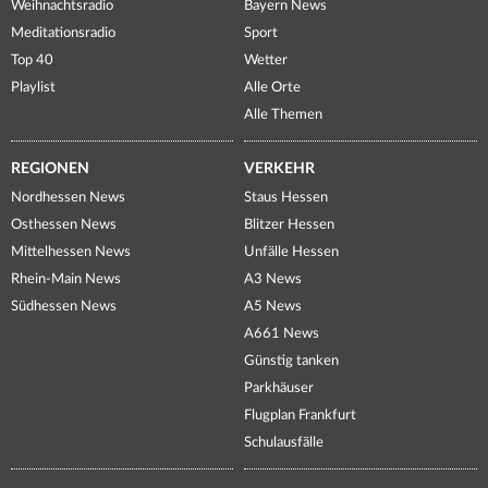
Weihnachtsradio
Bayern News
Meditationsradio
Sport
Top 40
Wetter
Playlist
Alle Orte
Alle Themen
REGIONEN
VERKEHR
Nordhessen News
Staus Hessen
Osthessen News
Blitzer Hessen
Mittelhessen News
Unfälle Hessen
Rhein-Main News
A3 News
Südhessen News
A5 News
A661 News
Günstig tanken
Parkhäuser
Flugplan Frankfurt
Schulausfälle